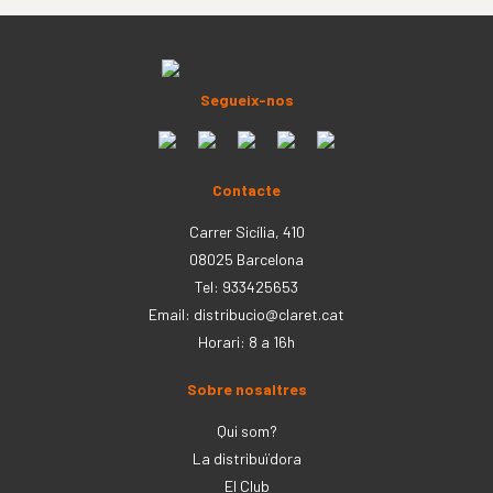
Segueix-nos
Contacte
Carrer Sicília, 410
08025 Barcelona
Tel: 933425653
Email:
distribucio@claret.cat
Horari: 8 a 16h
Sobre nosaltres
Qui som?
La distribuïdora
El Club