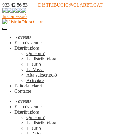
933 42 56 53 |
DISTRIBUCIO@CLARET.CAT
Iniciar sessió
Novetats
Els més venuts
Distribuïdora
Qui som?
La distribuïdora
El Club
La Missa
Alta subscripció
Activitats
Editorial claret
Contacte
Novetats
Els més venuts
Distribuïdora
Qui som?
La distribuïdora
El Club
La Missa