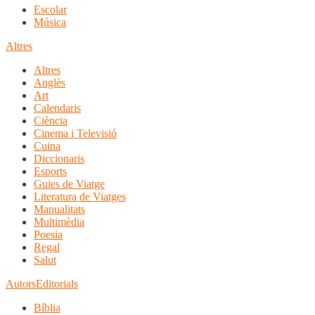
Escolar
Música
Altres
Altres
Anglès
Art
Calendaris
Ciència
Cinema i Televisió
Cuina
Diccionaris
Esports
Guies de Viatge
Literatura de Viatges
Manualitats
Multimèdia
Poesia
Regal
Salut
Autors
Editorials
Bíblia