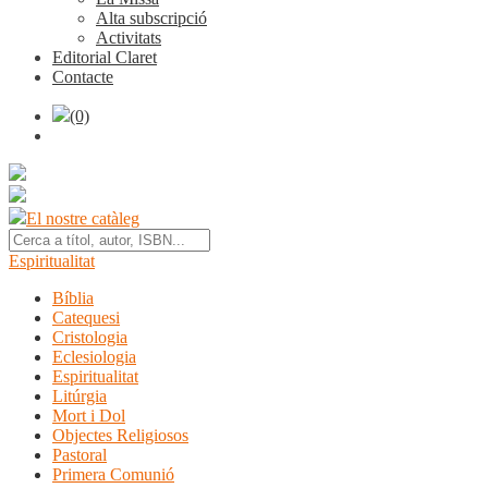
Alta subscripció
Activitats
Editorial Claret
Contacte
(0)
El nostre catàleg
Espiritualitat
Bíblia
Catequesi
Cristologia
Eclesiologia
Espiritualitat
Litúrgia
Mort i Dol
Objectes Religiosos
Pastoral
Primera Comunió