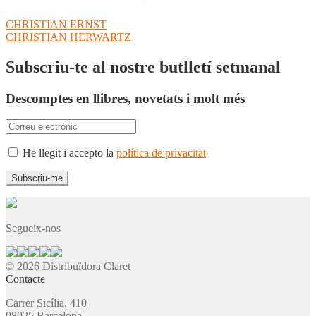
Navegació
Entrada
CHRISTIAN ERNST
anterior:
Pròxima
CHRISTIAN HERWARTZ
d'entrades
entrada:
Subscriu-te al nostre butlletí setmanal
Descomptes en llibres, novetats i molt més
He llegit i accepto la
política de privacitat
Segueix-nos
© 2026 Distribuïdora Claret
Contacte
Carrer Sicília, 410
08025 Barcelona