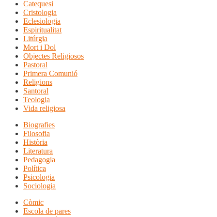
Catequesi
Cristologia
Eclesiologia
Espiritualitat
Litúrgia
Mort i Dol
Objectes Religiosos
Pastoral
Primera Comunió
Religions
Santoral
Teologia
Vida religiosa
Biografies
Filosofia
Història
Literatura
Pedagogia
Política
Psicologia
Sociologia
Còmic
Escola de pares