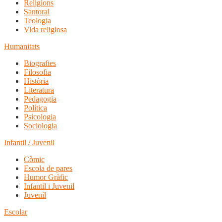
Religions
Santoral
Teologia
Vida religiosa
Humanitats
Biografies
Filosofia
Història
Literatura
Pedagogia
Política
Psicologia
Sociologia
Infantil / Juvenil
Còmic
Escola de pares
Humor Gràfic
Infantil i Juvenil
Juvenil
Escolar