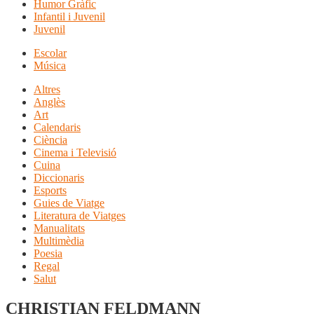
Humor Gràfic
Infantil i Juvenil
Juvenil
Escolar
Música
Altres
Anglès
Art
Calendaris
Ciència
Cinema i Televisió
Cuina
Diccionaris
Esports
Guies de Viatge
Literatura de Viatges
Manualitats
Multimèdia
Poesia
Regal
Salut
CHRISTIAN FELDMANN