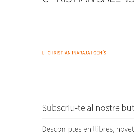
Navegació
Entrada
CHRISTIAN INARAJA I GENÍS
anterior:
d'entrades
Subscriu-te al nostre bu
Descomptes en llibres, novet