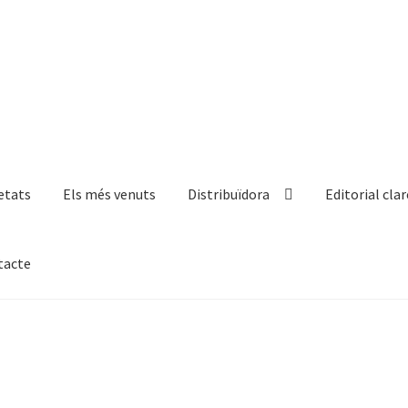
etats
Els més venuts
Distribuïdora
Editorial clar
tacte