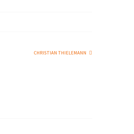
Pròxima
CHRISTIAN THIELEMANN
entrada: