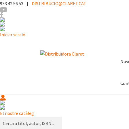
933 42 56 53 |
DISTRIBUCIO@CLARET.CAT
Iniciar sessió
Nov
Con
El nostre catàleg