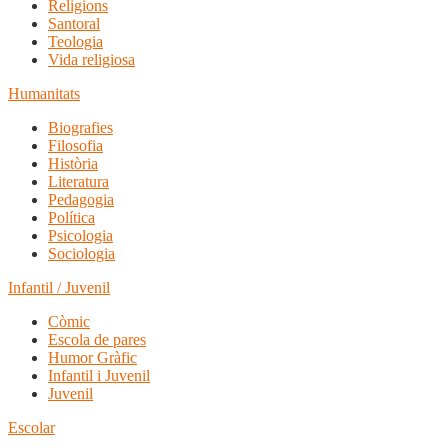
Religions
Santoral
Teologia
Vida religiosa
Humanitats
Biografies
Filosofia
Història
Literatura
Pedagogia
Política
Psicologia
Sociologia
Infantil / Juvenil
Còmic
Escola de pares
Humor Gràfic
Infantil i Juvenil
Juvenil
Escolar