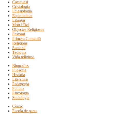
Catequesi
Cristologia
Eclesiologia
Espiritualitat
Litúrgia
Mort i Dol
Objectes Religiosos
Pastoral
Primera Comunió
Religions
Santoral
Teologia
Vida religiosa
Biografies
Filosofia
Història
Literatura
Pedagogia
Política
Psicologia
Sociologia
Còmic
Escola de pares