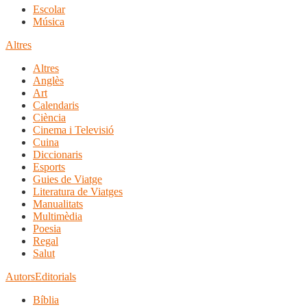
Escolar
Música
Altres
Altres
Anglès
Art
Calendaris
Ciència
Cinema i Televisió
Cuina
Diccionaris
Esports
Guies de Viatge
Literatura de Viatges
Manualitats
Multimèdia
Poesia
Regal
Salut
Autors
Editorials
Bíblia