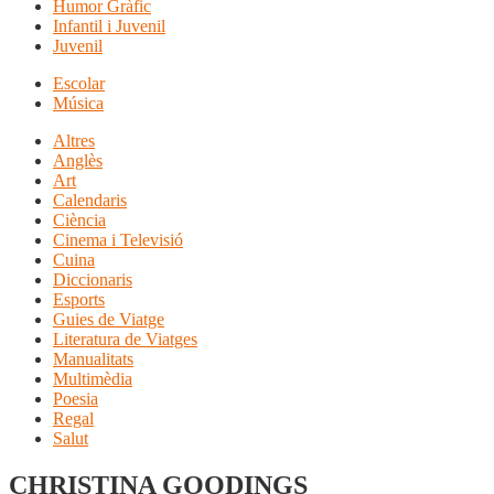
Humor Gràfic
Infantil i Juvenil
Juvenil
Escolar
Música
Altres
Anglès
Art
Calendaris
Ciència
Cinema i Televisió
Cuina
Diccionaris
Esports
Guies de Viatge
Literatura de Viatges
Manualitats
Multimèdia
Poesia
Regal
Salut
CHRISTINA GOODINGS