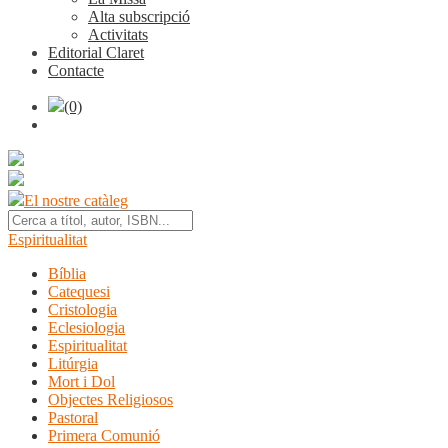
Alta subscripció
Activitats
Editorial Claret
Contacte
(0)
El nostre catàleg
Espiritualitat
Bíblia
Catequesi
Cristologia
Eclesiologia
Espiritualitat
Litúrgia
Mort i Dol
Objectes Religiosos
Pastoral
Primera Comunió