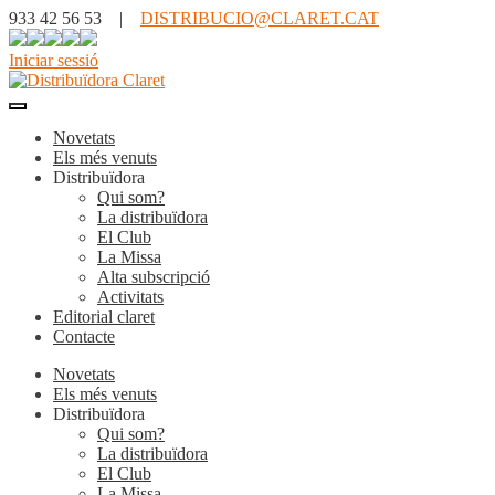
933 42 56 53 |
DISTRIBUCIO@CLARET.CAT
Iniciar sessió
Novetats
Els més venuts
Distribuïdora
Qui som?
La distribuïdora
El Club
La Missa
Alta subscripció
Activitats
Editorial claret
Contacte
Novetats
Els més venuts
Distribuïdora
Qui som?
La distribuïdora
El Club
La Missa