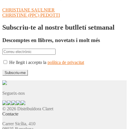
Navegació
Entrada
CHRISTIANE SAULNIER
anterior:
Pròxima
CHRISTINE (PPC) PEDOTTI
d'entrades
entrada:
Subscriu-te al nostre butlletí setmanal
Descomptes en llibres, novetats i molt més
He llegit i accepto la
política de privacitat
Segueix-nos
© 2026 Distribuïdora Claret
Contacte
Carrer Sicília, 410
08025 Barcelona