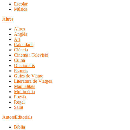
Escolar
Música
Altres
Altres
Anglès
Art
Calendaris
Ciència
Cinema i Televisió
Cuina
Diccionaris
Esports
Guies de Viatge
Literatura de Viatges
Manualitats
Multimèdia
Poesia
Regal
Salut
Autors
Editorials
Bíblia