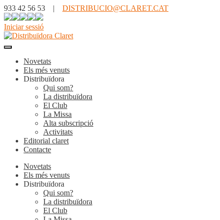
933 42 56 53 |
DISTRIBUCIO@CLARET.CAT
Iniciar sessió
Novetats
Els més venuts
Distribuïdora
Qui som?
La distribuïdora
El Club
La Missa
Alta subscripció
Activitats
Editorial claret
Contacte
Novetats
Els més venuts
Distribuïdora
Qui som?
La distribuïdora
El Club
La Missa