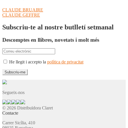
Navegació
Entrada
CLAUDE BRUAIRE
anterior:
Pròxima
CLAUDE GEFFRE
d'entrades
entrada:
Subscriu-te al nostre butlletí setmanal
Descomptes en llibres, novetats i molt més
He llegit i accepto la
política de privacitat
Segueix-nos
© 2026 Distribuïdora Claret
Contacte
Carrer Sicília, 410
08025 Barcelona