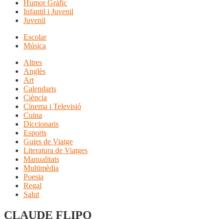
Humor Gràfic
Infantil i Juvenil
Juvenil
Escolar
Música
Altres
Anglès
Art
Calendaris
Ciència
Cinema i Televisió
Cuina
Diccionaris
Esports
Guies de Viatge
Literatura de Viatges
Manualitats
Multimèdia
Poesia
Regal
Salut
CLAUDE FLIPO