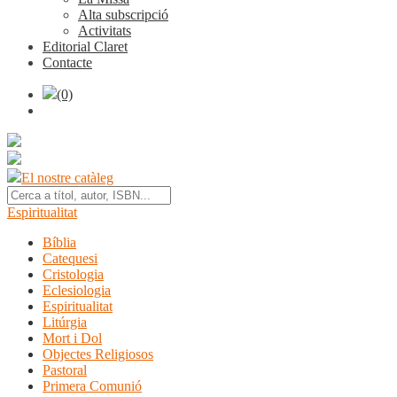
Alta subscripció
Activitats
Editorial Claret
Contacte
(0)
El nostre catàleg
Espiritualitat
Bíblia
Catequesi
Cristologia
Eclesiologia
Espiritualitat
Litúrgia
Mort i Dol
Objectes Religiosos
Pastoral
Primera Comunió