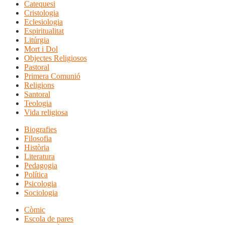
Catequesi
Cristologia
Eclesiologia
Espiritualitat
Litúrgia
Mort i Dol
Objectes Religiosos
Pastoral
Primera Comunió
Religions
Santoral
Teologia
Vida religiosa
Biografies
Filosofia
Història
Literatura
Pedagogia
Política
Psicologia
Sociologia
Còmic
Escola de pares