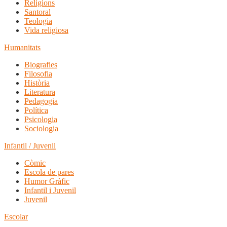
Religions
Santoral
Teologia
Vida religiosa
Humanitats
Biografies
Filosofia
Història
Literatura
Pedagogia
Política
Psicologia
Sociologia
Infantil / Juvenil
Còmic
Escola de pares
Humor Gràfic
Infantil i Juvenil
Juvenil
Escolar