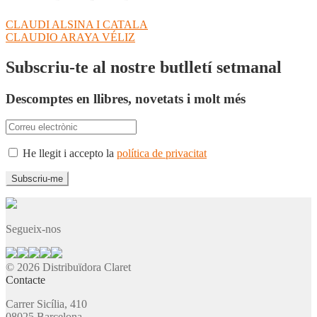
Navegació
Entrada
CLAUDI ALSINA I CATALA
anterior:
Pròxima
CLAUDIO ARAYA VÉLIZ
d'entrades
entrada:
Subscriu-te al nostre butlletí setmanal
Descomptes en llibres, novetats i molt més
He llegit i accepto la
política de privacitat
Segueix-nos
© 2026 Distribuïdora Claret
Contacte
Carrer Sicília, 410
08025 Barcelona