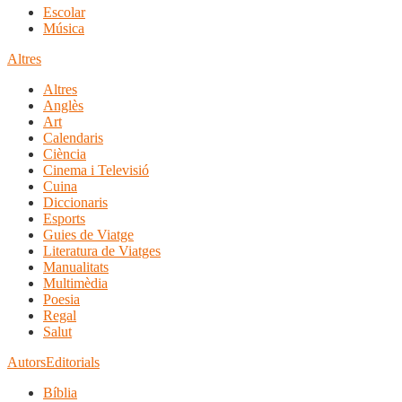
Escolar
Música
Altres
Altres
Anglès
Art
Calendaris
Ciència
Cinema i Televisió
Cuina
Diccionaris
Esports
Guies de Viatge
Literatura de Viatges
Manualitats
Multimèdia
Poesia
Regal
Salut
Autors
Editorials
Bíblia