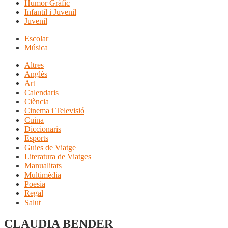
Humor Gràfic
Infantil i Juvenil
Juvenil
Escolar
Música
Altres
Anglès
Art
Calendaris
Ciència
Cinema i Televisió
Cuina
Diccionaris
Esports
Guies de Viatge
Literatura de Viatges
Manualitats
Multimèdia
Poesia
Regal
Salut
CLAUDIA BENDER