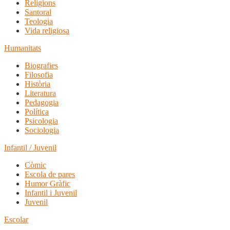
Religions
Santoral
Teologia
Vida religiosa
Humanitats
Biografies
Filosofia
Història
Literatura
Pedagogia
Política
Psicologia
Sociologia
Infantil / Juvenil
Còmic
Escola de pares
Humor Gràfic
Infantil i Juvenil
Juvenil
Escolar