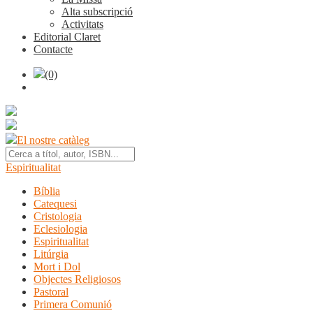
Alta subscripció
Activitats
Editorial Claret
Contacte
(0)
El nostre catàleg
Espiritualitat
Bíblia
Catequesi
Cristologia
Eclesiologia
Espiritualitat
Litúrgia
Mort i Dol
Objectes Religiosos
Pastoral
Primera Comunió