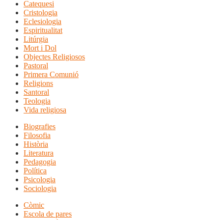
Catequesi
Cristologia
Eclesiologia
Espiritualitat
Litúrgia
Mort i Dol
Objectes Religiosos
Pastoral
Primera Comunió
Religions
Santoral
Teologia
Vida religiosa
Biografies
Filosofia
Història
Literatura
Pedagogia
Política
Psicologia
Sociologia
Còmic
Escola de pares