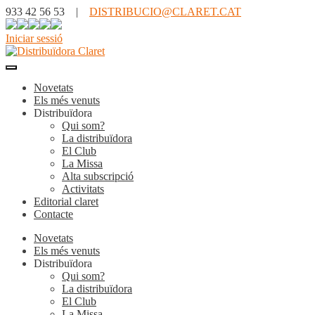
933 42 56 53 |
DISTRIBUCIO@CLARET.CAT
Iniciar sessió
Novetats
Els més venuts
Distribuïdora
Qui som?
La distribuïdora
El Club
La Missa
Alta subscripció
Activitats
Editorial claret
Contacte
Novetats
Els més venuts
Distribuïdora
Qui som?
La distribuïdora
El Club
La Missa