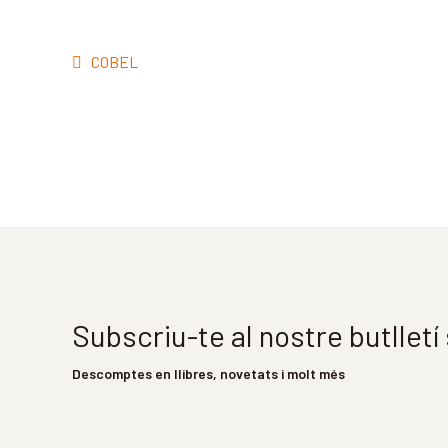
Navegació
Entrada
COBEL
d'entrades
anterior:
Subscriu-te al nostre butllet
Descomptes en llibres, novetats i molt més