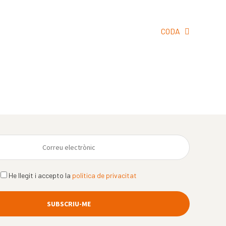
Pròxima
CODA
entrada:
He llegit i accepto la
política de privacitat