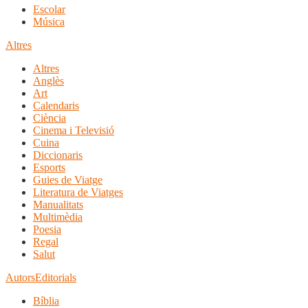
Escolar
Música
Altres
Altres
Anglès
Art
Calendaris
Ciència
Cinema i Televisió
Cuina
Diccionaris
Esports
Guies de Viatge
Literatura de Viatges
Manualitats
Multimèdia
Poesia
Regal
Salut
Autors
Editorials
Bíblia