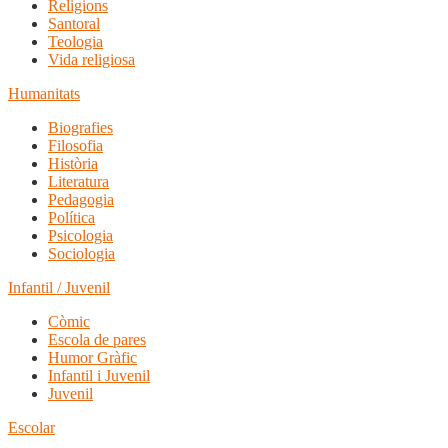
Religions
Santoral
Teologia
Vida religiosa
Humanitats
Biografies
Filosofia
Història
Literatura
Pedagogia
Política
Psicologia
Sociologia
Infantil / Juvenil
Còmic
Escola de pares
Humor Gràfic
Infantil i Juvenil
Juvenil
Escolar