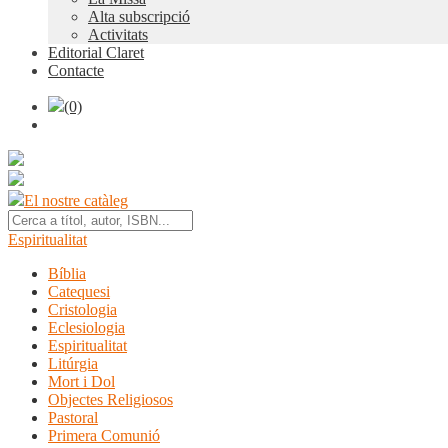
Alta subscripció
Activitats
Editorial Claret
Contacte
(0)
El nostre catàleg
Espiritualitat
Bíblia
Catequesi
Cristologia
Eclesiologia
Espiritualitat
Litúrgia
Mort i Dol
Objectes Religiosos
Pastoral
Primera Comunió