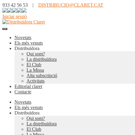
933 42 56 53 |
DISTRIBUCIO@CLARET.CAT
Iniciar sessió
Novetats
Els més venuts
Distribuïdora
Qui som?
La distribuïdora
El Club
La Missa
Alta subscripció
Activitats
Editorial claret
Contacte
Novetats
Els més venuts
Distribuïdora
Qui som?
La distribuïdora
El Club
La Missa