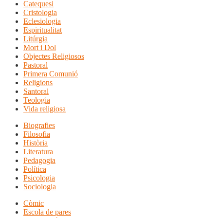
Catequesi
Cristologia
Eclesiologia
Espiritualitat
Litúrgia
Mort i Dol
Objectes Religiosos
Pastoral
Primera Comunió
Religions
Santoral
Teologia
Vida religiosa
Biografies
Filosofia
Història
Literatura
Pedagogia
Política
Psicologia
Sociologia
Còmic
Escola de pares