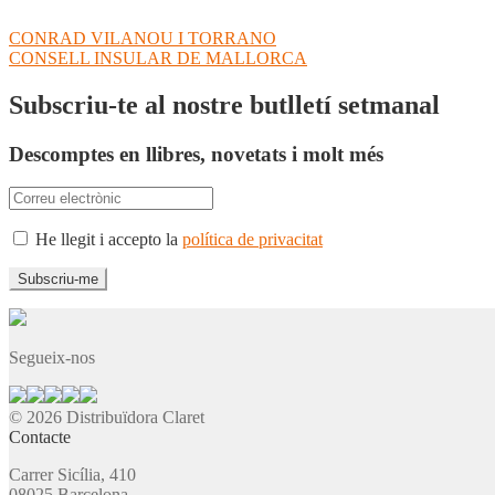
Navegació
Entrada
CONRAD VILANOU I TORRANO
anterior:
Pròxima
CONSELL INSULAR DE MALLORCA
d'entrades
entrada:
Subscriu-te al nostre butlletí setmanal
Descomptes en llibres, novetats i molt més
He llegit i accepto la
política de privacitat
Segueix-nos
© 2026 Distribuïdora Claret
Contacte
Carrer Sicília, 410
08025 Barcelona