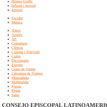
Humor Gràfic
Infantil i Juvenil
Juvenil
Escolar
Música
Altres
Anglès
Art
Calendaris
Ciència
Cinema i Televisió
Cuina
Diccionaris
Esports
Guies de Viatge
Literatura de Viatges
Manualitats
Multimèdia
Poesia
Regal
Salut
CONSEJO EPISCOPAL LATINOAMERI