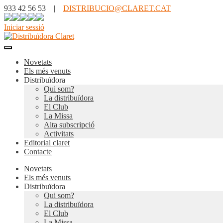
933 42 56 53 |
DISTRIBUCIO@CLARET.CAT
Iniciar sessió
Novetats
Els més venuts
Distribuïdora
Qui som?
La distribuïdora
El Club
La Missa
Alta subscripció
Activitats
Editorial claret
Contacte
Novetats
Els més venuts
Distribuïdora
Qui som?
La distribuïdora
El Club
La Missa