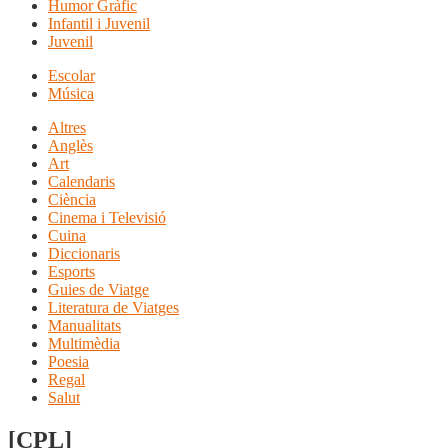
Humor Gràfic
Infantil i Juvenil
Juvenil
Escolar
Música
Altres
Anglès
Art
Calendaris
Ciència
Cinema i Televisió
Cuina
Diccionaris
Esports
Guies de Viatge
Literatura de Viatges
Manualitats
Multimèdia
Poesia
Regal
Salut
[CPL]