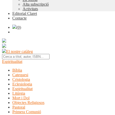
Alta subscripció
Activitats
Editorial Claret
Contacte
(0)
El nostre catàleg
Espiritualitat
Bíblia
Catequesi
Cristologia
Eclesiologia
Espiritualitat
Litúrgia
Mort i Dol
Objectes Religiosos
Pastoral
Primera Comunió