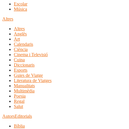
Escolar
Música
Altres
Altres
Anglès
Art
Calendaris
Ciència
Cinema i Televisió
Cuina
Diccionaris
Esports
Guies de Viatge
Literatura de Viatges
Manualitats
Multimèdia
Poesia
Regal
Salut
Autors
Editorials
Bíblia