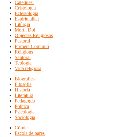
Catequesi
Cristologia
Eclesiologia
Espiritualitat
Litúrgia
Mort i Dol
Objectes Religiosos
Pastoral
Primera Comunió
Religions
Santoral
Teologia
Vida religiosa
Biografies
Filosofia
Història
Literatura
Pedagogia
Política
Psicologia
Sociologia
Còmic
Escola de pares