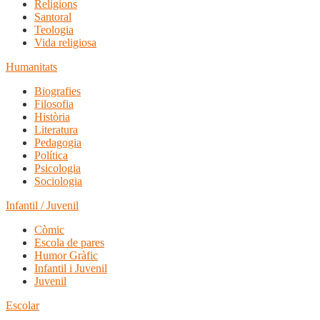
Religions
Santoral
Teologia
Vida religiosa
Humanitats
Biografies
Filosofia
Història
Literatura
Pedagogia
Política
Psicologia
Sociologia
Infantil / Juvenil
Còmic
Escola de pares
Humor Gràfic
Infantil i Juvenil
Juvenil
Escolar