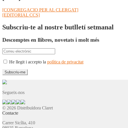
Navegació
Entrada
[CONGREGACIO PER AL CLERGAT]
anterior:
Pròxima
[EDITORIAL CCS]
d'entrades
entrada:
Subscriu-te al nostre butlletí setmanal
Descomptes en llibres, novetats i molt més
He llegit i accepto la
política de privacitat
Segueix-nos
© 2026 Distribuïdora Claret
Contacte
Carrer Sicília, 410
08025 Barcelona