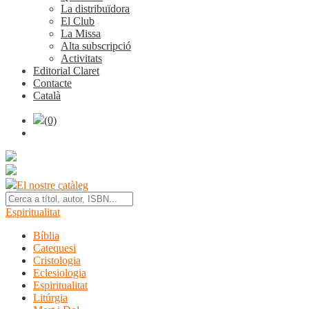
La distribuïdora
El Club
La Missa
Alta subscripció
Activitats
Editorial Claret
Contacte
Català
(0)
El nostre catàleg
Espiritualitat
Bíblia
Catequesi
Cristologia
Eclesiologia
Espiritualitat
Litúrgia