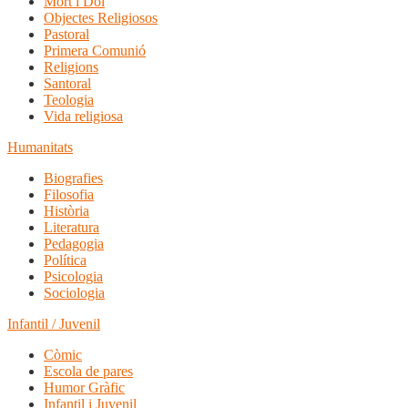
Mort i Dol
Objectes Religiosos
Pastoral
Primera Comunió
Religions
Santoral
Teologia
Vida religiosa
Humanitats
Biografies
Filosofia
Història
Literatura
Pedagogia
Política
Psicologia
Sociologia
Infantil / Juvenil
Còmic
Escola de pares
Humor Gràfic
Infantil i Juvenil