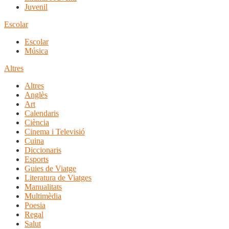
Juvenil
Escolar
Escolar
Música
Altres
Altres
Anglès
Art
Calendaris
Ciència
Cinema i Televisió
Cuina
Diccionaris
Esports
Guies de Viatge
Literatura de Viatges
Manualitats
Multimèdia
Poesia
Regal
Salut