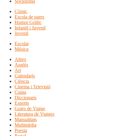
Sociologia
Còmic
Escola de pares
Humor Gràfic
Infantil i Juvenil
Juvenil
Escolar
Música
Altres
Anglès
Art
Calendaris
Ciència
Cinema i Televisió
Cuina
Diccionaris
Esports
Guies de Viatge
Literatura de Viatges
Manualitats
Multimèdia
Poesia
Regal