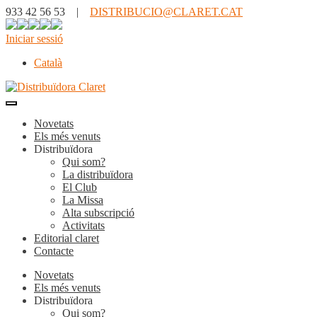
933 42 56 53 |
DISTRIBUCIO@CLARET.CAT
Iniciar sessió
Català
Novetats
Els més venuts
Distribuïdora
Qui som?
La distribuïdora
El Club
La Missa
Alta subscripció
Activitats
Editorial claret
Contacte
Novetats
Els més venuts
Distribuïdora
Qui som?