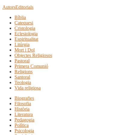
Autors
Editorials
Bíblia
Catequesi
Cristologia
Eclesiologia
Espiritualitat
Litúrgia
Mort i Dol
Objectes Religiosos
Pastoral
Primera Comunió
Religions
Santoral
Teologia
Vida religiosa
Biografies
Filosofia
Història
Literatura
Pedagogia
Política
Psicologia