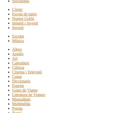
Sociologia
Còmic
Escola de pares
Humor Gràfic
Infantil i Juvenil
Juvenil
Escolar
Música
Altres
Anglès
Art
Calendaris
Ciència
Cinema i Televisió
Cuina
Diccionaris
Esports
Guies de Viatge
Literatura de Viatges
Manualitats
Multimèdia
Poesia
Regal