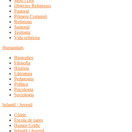
Mort i Dol
Objectes Religiosos
Pastoral
Primera Comunió
Religions
Santoral
Teologia
Vida religiosa
Humanitats
Biografies
Filosofia
Història
Literatura
Pedagogia
Política
Psicologia
Sociologia
Infantil / Juvenil
Còmic
Escola de pares
Humor Gràfic
Infantil i Juvenil