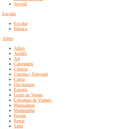
Juvenil
Escolar
Escolar
Música
Altres
Altres
Anglès
Art
Calendaris
Ciència
Cinema i Televisió
Cuina
Diccionaris
Esports
Guies de Viatge
Literatura de Viatges
Manualitats
Multimèdia
Poesia
Regal
Salut