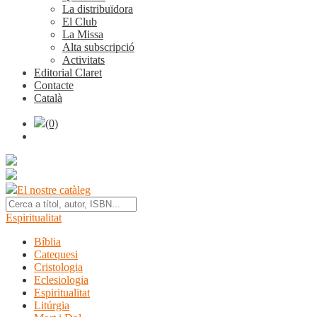
La distribuïdora
El Club
La Missa
Alta subscripció
Activitats
Editorial Claret
Contacte
Català
(0)
El nostre catàleg
Espiritualitat
Bíblia
Catequesi
Cristologia
Eclesiologia
Espiritualitat
Litúrgia