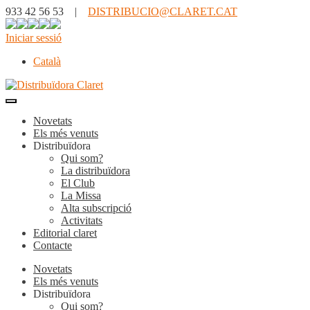
933 42 56 53 |
DISTRIBUCIO@CLARET.CAT
Iniciar sessió
Català
Novetats
Els més venuts
Distribuïdora
Qui som?
La distribuïdora
El Club
La Missa
Alta subscripció
Activitats
Editorial claret
Contacte
Novetats
Els més venuts
Distribuïdora
Qui som?