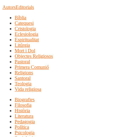
Autors
Editorials
Bíblia
Catequesi
Cristologia
Eclesiologia
Espiritualitat
Litúrgia
Mort i Dol
Objectes Religiosos
Pastoral
Primera Comunió
Religions
Santoral
Teologia
Vida religiosa
Biografies
Filosofia
Història
Literatura
Pedagogia
Política
Psicologia