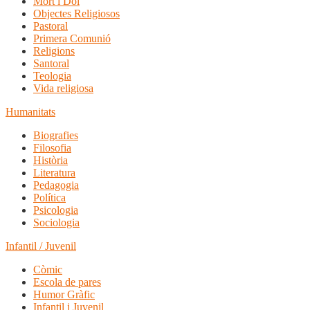
Mort i Dol
Objectes Religiosos
Pastoral
Primera Comunió
Religions
Santoral
Teologia
Vida religiosa
Humanitats
Biografies
Filosofia
Història
Literatura
Pedagogia
Política
Psicologia
Sociologia
Infantil / Juvenil
Còmic
Escola de pares
Humor Gràfic
Infantil i Juvenil