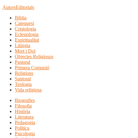
Autors
Editorials
Bíblia
Catequesi
Cristologia
Eclesiologia
Espiritualitat
Litúrgia
Mort i Dol
Objectes Religiosos
Pastoral
Primera Comunió
Religions
Santoral
Teologia
Vida religiosa
Biografies
Filosofia
Història
Literatura
Pedagogia
Política
Psicologia