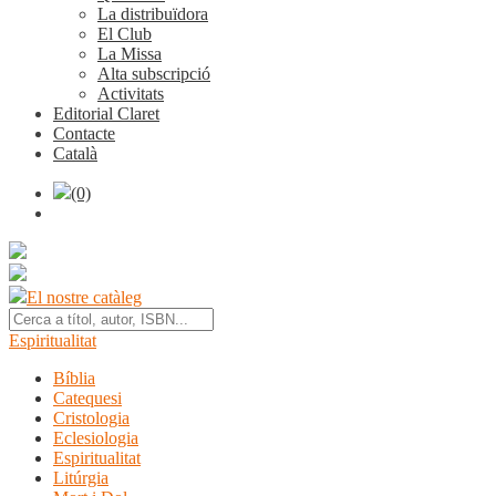
La distribuïdora
El Club
La Missa
Alta subscripció
Activitats
Editorial Claret
Contacte
Català
(0)
El nostre catàleg
Espiritualitat
Bíblia
Catequesi
Cristologia
Eclesiologia
Espiritualitat
Litúrgia