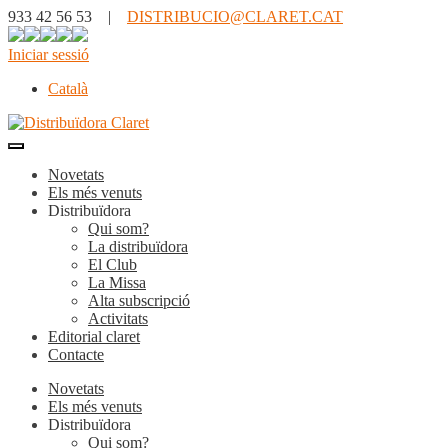
933 42 56 53 |
DISTRIBUCIO@CLARET.CAT
Iniciar sessió
Català
Novetats
Els més venuts
Distribuïdora
Qui som?
La distribuïdora
El Club
La Missa
Alta subscripció
Activitats
Editorial claret
Contacte
Novetats
Els més venuts
Distribuïdora
Qui som?