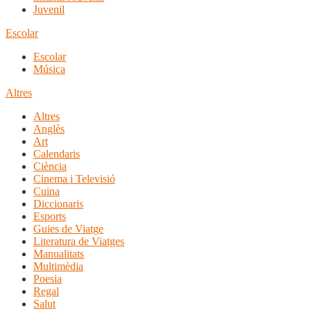
Juvenil
Escolar
Escolar
Música
Altres
Altres
Anglès
Art
Calendaris
Ciència
Cinema i Televisió
Cuina
Diccionaris
Esports
Guies de Viatge
Literatura de Viatges
Manualitats
Multimèdia
Poesia
Regal
Salut