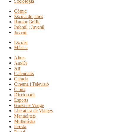
Sociologia
Còmic
Escola de pares
Humor Gràfic
Infantil i Juvenil
Juvenil
Escolar
Música
Altres
Anglès
Art
Calendaris
Ciència
Cinema i Televisió
Cuina
Diccionaris
Esports
Guies de Viatge
Literatura de Viatges
Manualitats
Multimèdia
Poesia
Regal