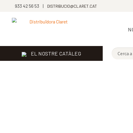
933 42 56 53 |
DISTRIBUCIO@CLARET.CAT
N
EL NOSTRE CATÀLEG