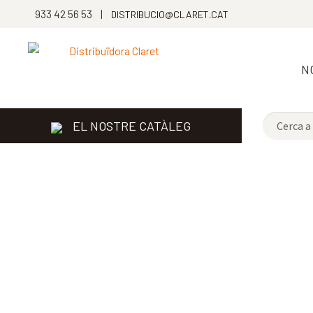
933 42 56 53 |
DISTRIBUCIO@CLARET.CAT
N
EL NOSTRE CATÀLEG