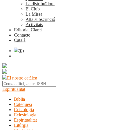
La distribuïdora
El Club
La Missa
Alta subscripció
Activitats
Editorial Claret
Contacte
Català
(0)
El nostre catàleg
Espiritualitat
Bíblia
Catequesi
Cristologia
Eclesiologia
Espiritualitat
Litúrgia