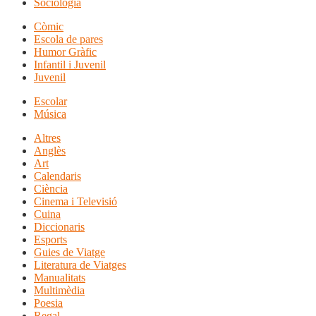
Sociologia
Còmic
Escola de pares
Humor Gràfic
Infantil i Juvenil
Juvenil
Escolar
Música
Altres
Anglès
Art
Calendaris
Ciència
Cinema i Televisió
Cuina
Diccionaris
Esports
Guies de Viatge
Literatura de Viatges
Manualitats
Multimèdia
Poesia
Regal