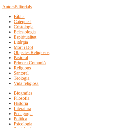
Autors
Editorials
Bíblia
Catequesi
Cristologia
Eclesiologia
Espiritualitat
Litúrgia
Mort i Dol
Objectes Religiosos
Pastoral
Primera Comunió
Religions
Santoral
Teologia
Vida religiosa
Biografies
Filosofia
Història
Literatura
Pedagogia
Política
Psicologia