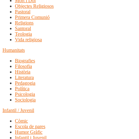
Mort i Dol
Objectes Religiosos
Pastoral
Primera Comunió
Religions
Santoral
Teologia
Vida religiosa
Humanitats
Biografies
Filosofia
Història
Literatura
Pedagogia
Política
Psicologia
Sociologia
Infantil / Juvenil
Còmic
Escola de pares
Humor Gràfic
Infantil i Juvenil