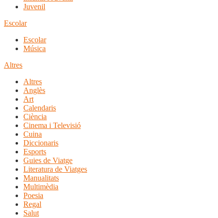
Juvenil
Escolar
Escolar
Música
Altres
Altres
Anglès
Art
Calendaris
Ciència
Cinema i Televisió
Cuina
Diccionaris
Esports
Guies de Viatge
Literatura de Viatges
Manualitats
Multimèdia
Poesia
Regal
Salut