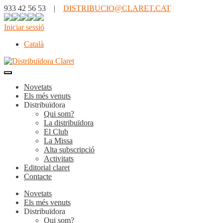
933 42 56 53 |
DISTRIBUCIO@CLARET.CAT
Iniciar sessió
Català
Novetats
Els més venuts
Distribuïdora
Qui som?
La distribuïdora
El Club
La Missa
Alta subscripció
Activitats
Editorial claret
Contacte
Novetats
Els més venuts
Distribuïdora
Qui som?