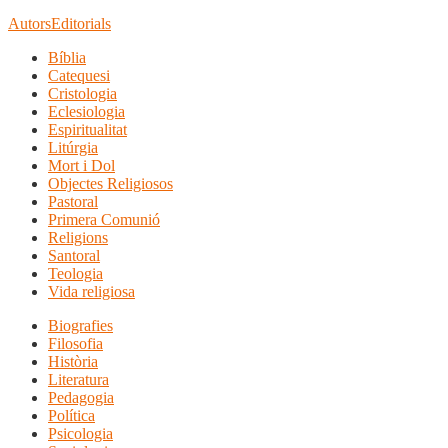
Autors
Editorials
Bíblia
Catequesi
Cristologia
Eclesiologia
Espiritualitat
Litúrgia
Mort i Dol
Objectes Religiosos
Pastoral
Primera Comunió
Religions
Santoral
Teologia
Vida religiosa
Biografies
Filosofia
Història
Literatura
Pedagogia
Política
Psicologia