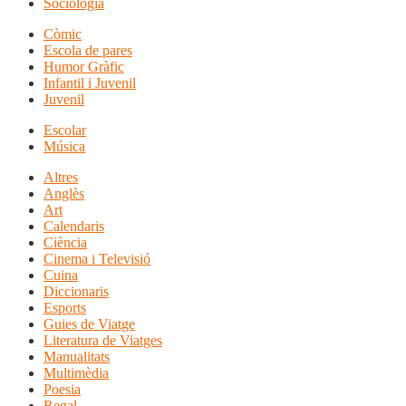
Sociologia
Còmic
Escola de pares
Humor Gràfic
Infantil i Juvenil
Juvenil
Escolar
Música
Altres
Anglès
Art
Calendaris
Ciència
Cinema i Televisió
Cuina
Diccionaris
Esports
Guies de Viatge
Literatura de Viatges
Manualitats
Multimèdia
Poesia
Regal