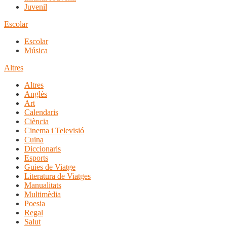
Juvenil
Escolar
Escolar
Música
Altres
Altres
Anglès
Art
Calendaris
Ciència
Cinema i Televisió
Cuina
Diccionaris
Esports
Guies de Viatge
Literatura de Viatges
Manualitats
Multimèdia
Poesia
Regal
Salut