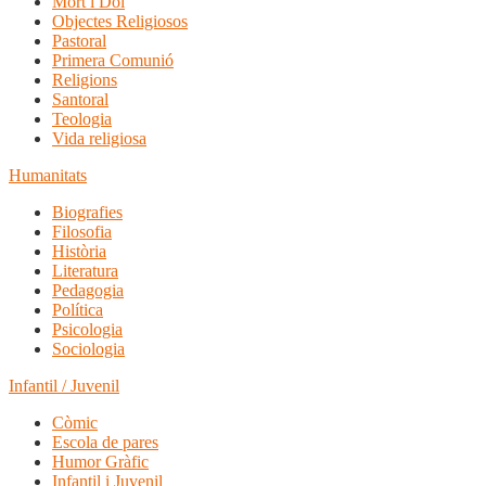
Mort i Dol
Objectes Religiosos
Pastoral
Primera Comunió
Religions
Santoral
Teologia
Vida religiosa
Humanitats
Biografies
Filosofia
Història
Literatura
Pedagogia
Política
Psicologia
Sociologia
Infantil / Juvenil
Còmic
Escola de pares
Humor Gràfic
Infantil i Juvenil