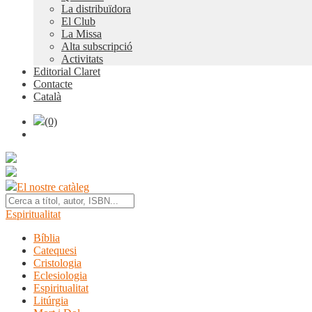
La distribuïdora
El Club
La Missa
Alta subscripció
Activitats
Editorial Claret
Contacte
Català
(0)
El nostre catàleg
Espiritualitat
Bíblia
Catequesi
Cristologia
Eclesiologia
Espiritualitat
Litúrgia