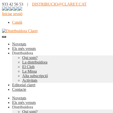
933 42 56 53 |
DISTRIBUCIO@CLARET.CAT
Iniciar sessió
Català
Novetats
Els més venuts
Distribuïdora
Qui som?
La distribuïdora
El Club
La Missa
Alta subscripció
Activitats
Editorial claret
Contacte
Novetats
Els més venuts
Distribuïdora
Qui som?