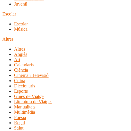
Juvenil
Escolar
Escolar
Música
Altres
Altres
Anglès
Art
Calendaris
Ciència
Cinema i Televisió
Cuina
Diccionaris
Esports
Guies de Viatge
Literatura de Viatges
Manualitats
Multimèdia
Poesia
Regal
Salut