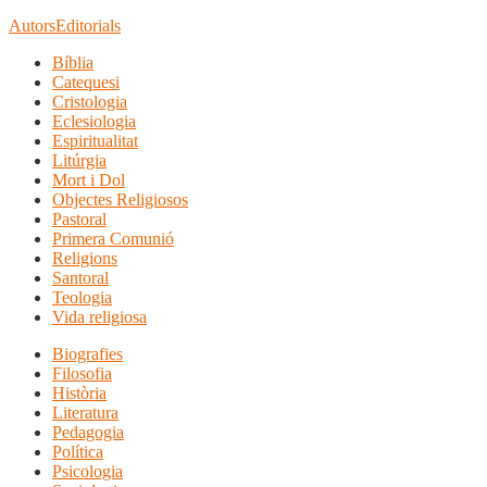
Autors
Editorials
Bíblia
Catequesi
Cristologia
Eclesiologia
Espiritualitat
Litúrgia
Mort i Dol
Objectes Religiosos
Pastoral
Primera Comunió
Religions
Santoral
Teologia
Vida religiosa
Biografies
Filosofia
Història
Literatura
Pedagogia
Política
Psicologia