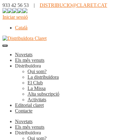
933 42 56 53 |
DISTRIBUCIO@CLARET.CAT
Iniciar sessió
Català
Novetats
Els més venuts
Distribuïdora
Qui som?
La distribuïdora
El Club
La Missa
Alta subscripció
Activitats
Editorial claret
Contacte
Novetats
Els més venuts
Distribuïdora
Qui som?