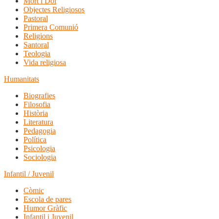
Mort i Dol
Objectes Religiosos
Pastoral
Primera Comunió
Religions
Santoral
Teologia
Vida religiosa
Humanitats
Biografies
Filosofia
Història
Literatura
Pedagogia
Política
Psicologia
Sociologia
Infantil / Juvenil
Còmic
Escola de pares
Humor Gràfic
Infantil i Juvenil