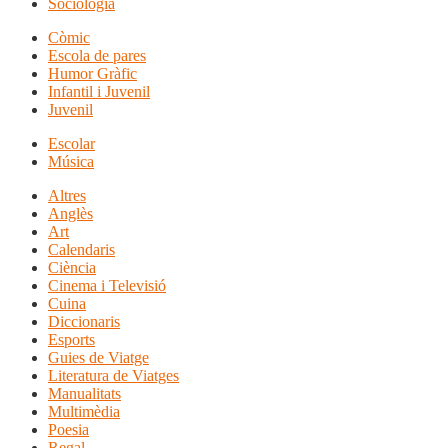
Sociologia
Còmic
Escola de pares
Humor Gràfic
Infantil i Juvenil
Juvenil
Escolar
Música
Altres
Anglès
Art
Calendaris
Ciència
Cinema i Televisió
Cuina
Diccionaris
Esports
Guies de Viatge
Literatura de Viatges
Manualitats
Multimèdia
Poesia
Regal