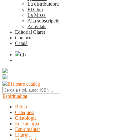
La distribuïdora
El Club
La Missa
Alta subscripció
Activitats
Editorial Claret
Contacte
Català
(0)
El nostre catàleg
Espiritualitat
Bíblia
Catequesi
Cristologia
Eclesiologia
Espiritualitat
Litúrgia