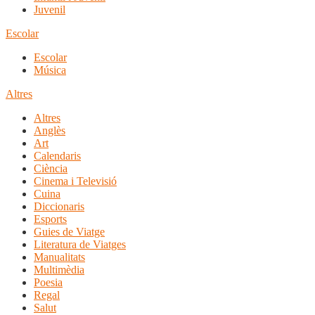
Juvenil
Escolar
Escolar
Música
Altres
Altres
Anglès
Art
Calendaris
Ciència
Cinema i Televisió
Cuina
Diccionaris
Esports
Guies de Viatge
Literatura de Viatges
Manualitats
Multimèdia
Poesia
Regal
Salut