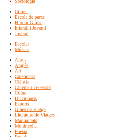
Sociologia
Còmic
Escola de pares
Humor Gràfic
Infantil i Juvenil
Juvenil
Escolar
Música
Altres
Anglès
Art
Calendaris
Ciència
Cinema i Televisió
Cuina
Diccionaris
Esports
Guies de Viatge
Literatura de Viatges
Manualitats
Multimèdia
Poesia
Regal