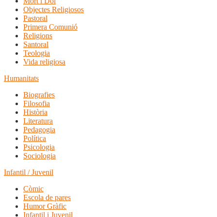
Mort i Dol
Objectes Religiosos
Pastoral
Primera Comunió
Religions
Santoral
Teologia
Vida religiosa
Humanitats
Biografies
Filosofia
Història
Literatura
Pedagogia
Política
Psicologia
Sociologia
Infantil / Juvenil
Còmic
Escola de pares
Humor Gràfic
Infantil i Juvenil