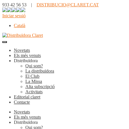
933 42 56 53 |
DISTRIBUCIO@CLARET.CAT
Iniciar sessió
Català
Novetats
Els més venuts
Distribuïdora
Qui som?
La distribuïdora
El Club
La Missa
Alta subscripció
Activitats
Editorial claret
Contacte
Novetats
Els més venuts
Distribuïdora
Qui som?