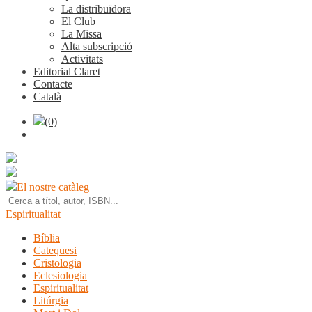
La distribuïdora
El Club
La Missa
Alta subscripció
Activitats
Editorial Claret
Contacte
Català
(0)
El nostre catàleg
Espiritualitat
Bíblia
Catequesi
Cristologia
Eclesiologia
Espiritualitat
Litúrgia