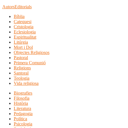
Autors
Editorials
Bíblia
Catequesi
Cristologia
Eclesiologia
Espiritualitat
Litúrgia
Mort i Dol
Objectes Religiosos
Pastoral
Primera Comunió
Religions
Santoral
Teologia
Vida religiosa
Biografies
Filosofia
Història
Literatura
Pedagogia
Política
Psicologia