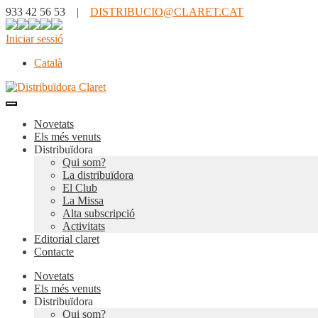
933 42 56 53 |
DISTRIBUCIO@CLARET.CAT
Iniciar sessió
Català
Novetats
Els més venuts
Distribuïdora
Qui som?
La distribuïdora
El Club
La Missa
Alta subscripció
Activitats
Editorial claret
Contacte
Novetats
Els més venuts
Distribuïdora
Qui som?