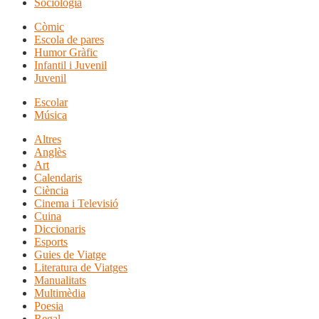
Sociologia
Còmic
Escola de pares
Humor Gràfic
Infantil i Juvenil
Juvenil
Escolar
Música
Altres
Anglès
Art
Calendaris
Ciència
Cinema i Televisió
Cuina
Diccionaris
Esports
Guies de Viatge
Literatura de Viatges
Manualitats
Multimèdia
Poesia
Regal