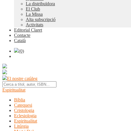
La distribuïdora
El Club
La Missa
Alta subscripció
Activitats
Editorial Claret
Contacte
Català
(0)
El nostre catàleg
Espiritualitat
Bíblia
Catequesi
Cristologia
Eclesiologia
Espiritualitat
Litúrgia