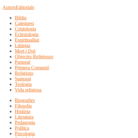
Autors
Editorials
Bíblia
Catequesi
Cristologia
Eclesiologia
Espiritualitat
Litúrgia
Mort i Dol
Objectes Religiosos
Pastoral
Primera Comunió
Religions
Santoral
Teologia
Vida religiosa
Biografies
Filosofia
Història
Literatura
Pedagogia
Política
Psicologia