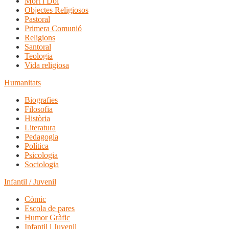
Mort i Dol
Objectes Religiosos
Pastoral
Primera Comunió
Religions
Santoral
Teologia
Vida religiosa
Humanitats
Biografies
Filosofia
Història
Literatura
Pedagogia
Política
Psicologia
Sociologia
Infantil / Juvenil
Còmic
Escola de pares
Humor Gràfic
Infantil i Juvenil