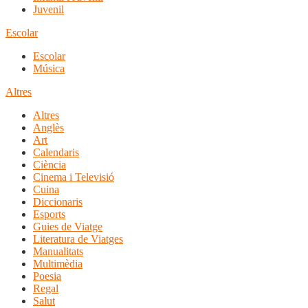
Juvenil
Escolar
Escolar
Música
Altres
Altres
Anglès
Art
Calendaris
Ciència
Cinema i Televisió
Cuina
Diccionaris
Esports
Guies de Viatge
Literatura de Viatges
Manualitats
Multimèdia
Poesia
Regal
Salut