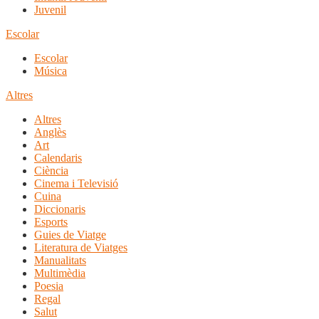
Juvenil
Escolar
Escolar
Música
Altres
Altres
Anglès
Art
Calendaris
Ciència
Cinema i Televisió
Cuina
Diccionaris
Esports
Guies de Viatge
Literatura de Viatges
Manualitats
Multimèdia
Poesia
Regal
Salut