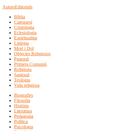
Autors
Editorials
Bíblia
Catequesi
Cristologia
Eclesiologia
Espiritualitat
Litúrgia
Mort i Dol
Objectes Religiosos
Pastoral
Primera Comunió
Religions
Santoral
Teologia
Vida religiosa
Biografies
Filosofia
Història
Literatura
Pedagogia
Política
Psicologia