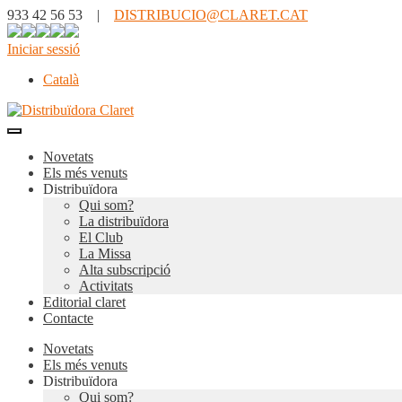
933 42 56 53 |
DISTRIBUCIO@CLARET.CAT
Iniciar sessió
Català
Novetats
Els més venuts
Distribuïdora
Qui som?
La distribuïdora
El Club
La Missa
Alta subscripció
Activitats
Editorial claret
Contacte
Novetats
Els més venuts
Distribuïdora
Qui som?