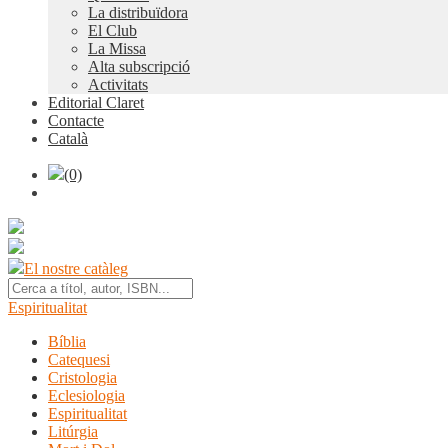
La distribuïdora
El Club
La Missa
Alta subscripció
Activitats
Editorial Claret
Contacte
Català
(0)
El nostre catàleg
Espiritualitat
Bíblia
Catequesi
Cristologia
Eclesiologia
Espiritualitat
Litúrgia