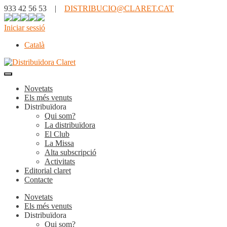
933 42 56 53 |
DISTRIBUCIO@CLARET.CAT
Iniciar sessió
Català
Novetats
Els més venuts
Distribuïdora
Qui som?
La distribuïdora
El Club
La Missa
Alta subscripció
Activitats
Editorial claret
Contacte
Novetats
Els més venuts
Distribuïdora
Qui som?