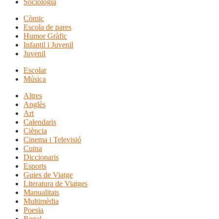
Sociologia
Còmic
Escola de pares
Humor Gràfic
Infantil i Juvenil
Juvenil
Escolar
Música
Altres
Anglès
Art
Calendaris
Ciència
Cinema i Televisió
Cuina
Diccionaris
Esports
Guies de Viatge
Literatura de Viatges
Manualitats
Multimèdia
Poesia
Regal