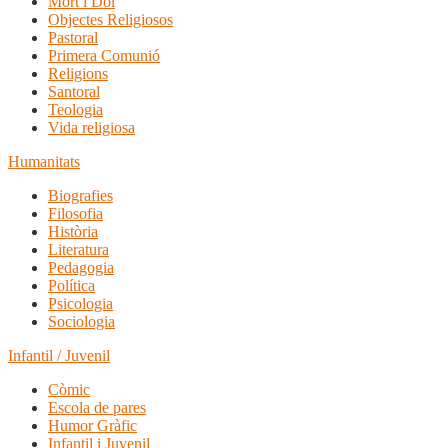
Mort i Dol
Objectes Religiosos
Pastoral
Primera Comunió
Religions
Santoral
Teologia
Vida religiosa
Humanitats
Biografies
Filosofia
Història
Literatura
Pedagogia
Política
Psicologia
Sociologia
Infantil / Juvenil
Còmic
Escola de pares
Humor Gràfic
Infantil i Juvenil