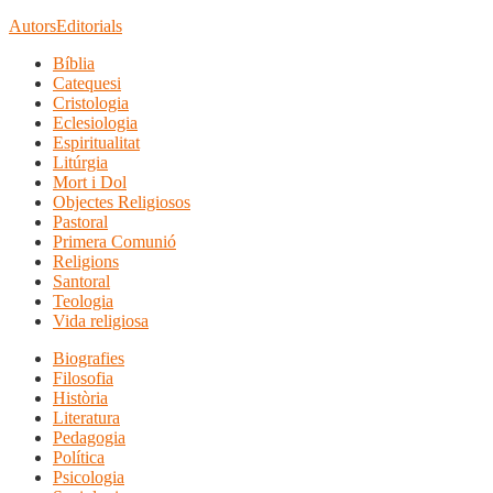
Autors
Editorials
Bíblia
Catequesi
Cristologia
Eclesiologia
Espiritualitat
Litúrgia
Mort i Dol
Objectes Religiosos
Pastoral
Primera Comunió
Religions
Santoral
Teologia
Vida religiosa
Biografies
Filosofia
Història
Literatura
Pedagogia
Política
Psicologia