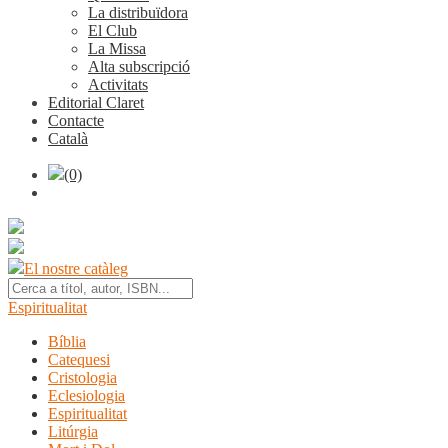
La distribuïdora
El Club
La Missa
Alta subscripció
Activitats
Editorial Claret
Contacte
Català
(0)
El nostre catàleg
Espiritualitat
Bíblia
Catequesi
Cristologia
Eclesiologia
Espiritualitat
Litúrgia