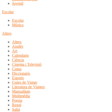
Juvenil
Escolar
Escolar
Música
Altres
Altres
Anglès
Art
Calendaris
Ciència
Cinema i Televisió
Cuina
Diccionaris
Esports
Guies de Viatge
Literatura de Viatges
Manualitats
Multimèdia
Poesia
Regal
Salut