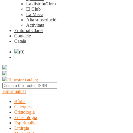
La distribuïdora
El Club
La Missa
Alta subscripció
Activitats
Editorial Claret
Contacte
Català
(0)
El nostre catàleg
Espiritualitat
Bíblia
Catequesi
Cristologia
Eclesiologia
Espiritualitat
Litúrgia