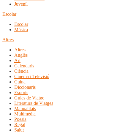
Juvenil
Escolar
Escolar
Música
Altres
Altres
Anglès
Art
Calendaris
Ciència
Cinema i Televisió
Cuina
Diccionaris
Esports
Guies de Viatge
Literatura de Viatges
Manualitats
Multimèdia
Poesia
Regal
Salut