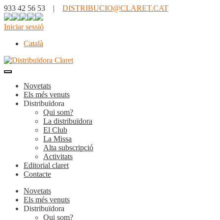
933 42 56 53 |
DISTRIBUCIO@CLARET.CAT
Iniciar sessió
Català
Novetats
Els més venuts
Distribuïdora
Qui som?
La distribuïdora
El Club
La Missa
Alta subscripció
Activitats
Editorial claret
Contacte
Novetats
Els més venuts
Distribuïdora
Qui som?