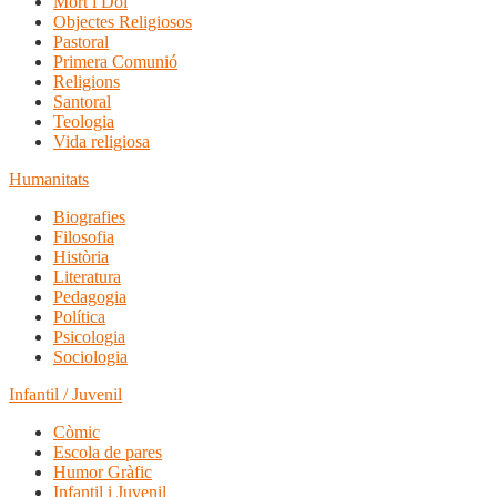
Mort i Dol
Objectes Religiosos
Pastoral
Primera Comunió
Religions
Santoral
Teologia
Vida religiosa
Humanitats
Biografies
Filosofia
Història
Literatura
Pedagogia
Política
Psicologia
Sociologia
Infantil / Juvenil
Còmic
Escola de pares
Humor Gràfic
Infantil i Juvenil