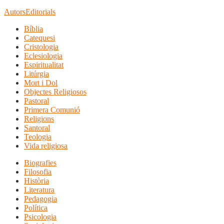
Autors
Editorials
Bíblia
Catequesi
Cristologia
Eclesiologia
Espiritualitat
Litúrgia
Mort i Dol
Objectes Religiosos
Pastoral
Primera Comunió
Religions
Santoral
Teologia
Vida religiosa
Biografies
Filosofia
Història
Literatura
Pedagogia
Política
Psicologia