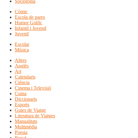
Sociologia
Còmic
Escola de pares
Humor Gràfic
Infantil i Juvenil
Juvenil
Escolar
Música
Altres
Anglès
Art
Calendaris
Ciència
Cinema i Televisió
Cuina
Diccionaris
Esports
Guies de Viatge
Literatura de Viatges
Manualitats
Multimèdia
Poesia
Regal