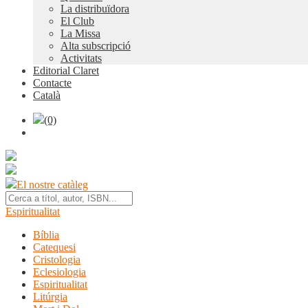
La distribuïdora
El Club
La Missa
Alta subscripció
Activitats
Editorial Claret
Contacte
Català
(0)
El nostre catàleg
Espiritualitat
Bíblia
Catequesi
Cristologia
Eclesiologia
Espiritualitat
Litúrgia