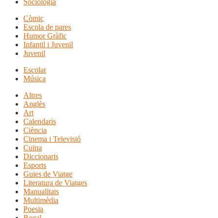
Sociologia
Còmic
Escola de pares
Humor Gràfic
Infantil i Juvenil
Juvenil
Escolar
Música
Altres
Anglès
Art
Calendaris
Ciència
Cinema i Televisió
Cuina
Diccionaris
Esports
Guies de Viatge
Literatura de Viatges
Manualitats
Multimèdia
Poesia
Regal