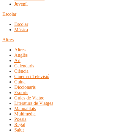
Juvenil
Escolar
Escolar
Música
Altres
Altres
Anglès
Art
Calendaris
Ciència
Cinema i Televisió
Cuina
Diccionaris
Esports
Guies de Viatge
Literatura de Viatges
Manualitats
Multimèdia
Poesia
Regal
Salut