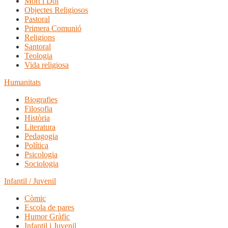
Mort i Dol
Objectes Religiosos
Pastoral
Primera Comunió
Religions
Santoral
Teologia
Vida religiosa
Humanitats
Biografies
Filosofia
Història
Literatura
Pedagogia
Política
Psicologia
Sociologia
Infantil / Juvenil
Còmic
Escola de pares
Humor Gràfic
Infantil i Juvenil