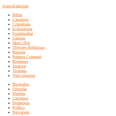
Autors
Editorials
Bíblia
Catequesi
Cristologia
Eclesiologia
Espiritualitat
Litúrgia
Mort i Dol
Objectes Religiosos
Pastoral
Primera Comunió
Religions
Santoral
Teologia
Vida religiosa
Biografies
Filosofia
Història
Literatura
Pedagogia
Política
Psicologia