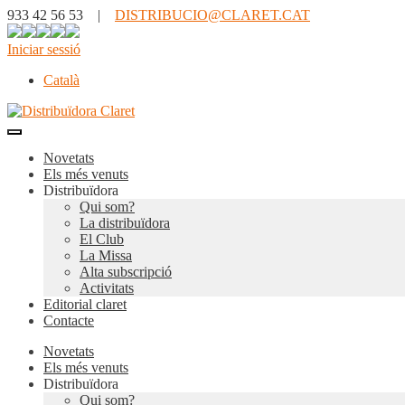
933 42 56 53 |
DISTRIBUCIO@CLARET.CAT
Iniciar sessió
Català
Novetats
Els més venuts
Distribuïdora
Qui som?
La distribuïdora
El Club
La Missa
Alta subscripció
Activitats
Editorial claret
Contacte
Novetats
Els més venuts
Distribuïdora
Qui som?