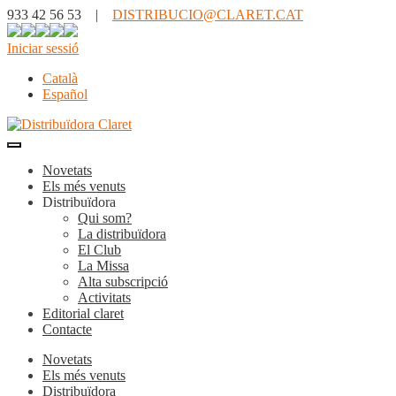
933 42 56 53 |
DISTRIBUCIO@CLARET.CAT
Iniciar sessió
Català
Español
Novetats
Els més venuts
Distribuïdora
Qui som?
La distribuïdora
El Club
La Missa
Alta subscripció
Activitats
Editorial claret
Contacte
Novetats
Els més venuts
Distribuïdora