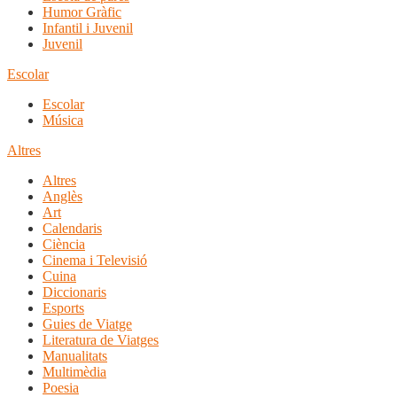
Humor Gràfic
Infantil i Juvenil
Juvenil
Escolar
Escolar
Música
Altres
Altres
Anglès
Art
Calendaris
Ciència
Cinema i Televisió
Cuina
Diccionaris
Esports
Guies de Viatge
Literatura de Viatges
Manualitats
Multimèdia
Poesia