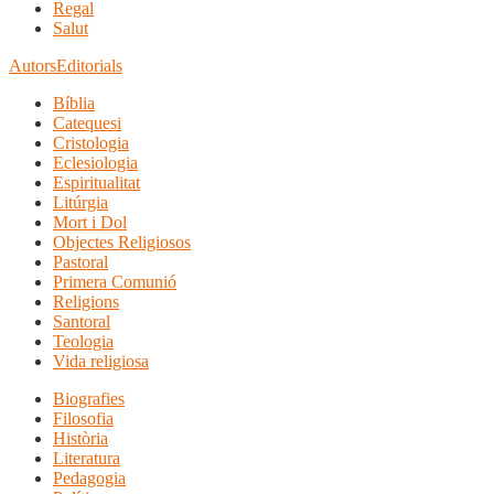
Regal
Salut
Autors
Editorials
Bíblia
Catequesi
Cristologia
Eclesiologia
Espiritualitat
Litúrgia
Mort i Dol
Objectes Religiosos
Pastoral
Primera Comunió
Religions
Santoral
Teologia
Vida religiosa
Biografies
Filosofia
Història
Literatura
Pedagogia