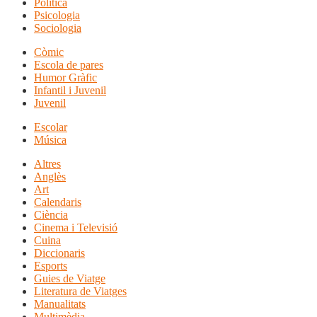
Política
Psicologia
Sociologia
Còmic
Escola de pares
Humor Gràfic
Infantil i Juvenil
Juvenil
Escolar
Música
Altres
Anglès
Art
Calendaris
Ciència
Cinema i Televisió
Cuina
Diccionaris
Esports
Guies de Viatge
Literatura de Viatges
Manualitats
Multimèdia