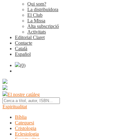
Qui som?
La distribuïdora
El Club
La Missa
Alta subscripció
Activitats
Editorial Claret
Contacte
Català
Español
(0)
El nostre catàleg
Espiritualitat
Bíblia
Catequesi
Cristologia
Eclesiologia