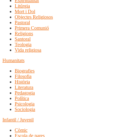
Espiritualitat
Litúrgia
Mort i Dol
Objectes Religiosos
Pastoral
Primera Comunió
Religions
Santoral
Teologia
Vida religiosa
Humanitats
Biografies
Filosofia
Història
Literatura
Pedagogia
Política
Psicologia
Sociologia
Infantil / Juvenil
Còmic
Escola de pares