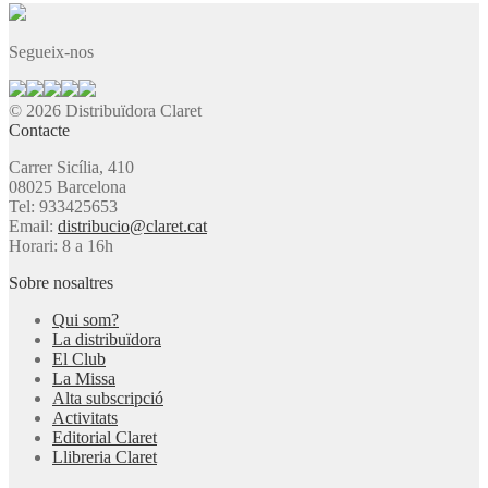
Segueix-nos
© 2026 Distribuïdora Claret
Contacte
Carrer Sicília, 410
08025 Barcelona
Tel: 933425653
Email:
distribucio@claret.cat
Horari: 8 a 16h
Sobre nosaltres
Qui som?
La distribuïdora
El Club
La Missa
Alta subscripció
Activitats
Editorial Claret
Llibreria Claret