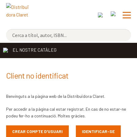
NOVETATS
EL NOSTRE CATÀLEG
ELS MÉS VENUTS
DISTRIBUÏDORA
Exp
Client no identificat
el
EDITORIAL CLARET
me
Benvinguts a la pàgina web de la Distribuïdora Claret.
CONTACTE
sec
Per accedir a la pàgina cal estar registrat. En cas de no estar-ne
CATALÀ
podeu fer-ho a continuació. Moltes gràcies.
ESPAÑOL
CREAR COMPTE D'USUARI
IDENTIFICAR-SE