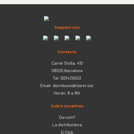
Segueix-nos
Contacte
Carrer Sicília, 410
08025 Barcelona
Tel: 933425653
Email:
distribucio@claret.cat
Horari: 8 a 16h
Sobre nosaltres
Qui som?
La distribuïdora
El Club