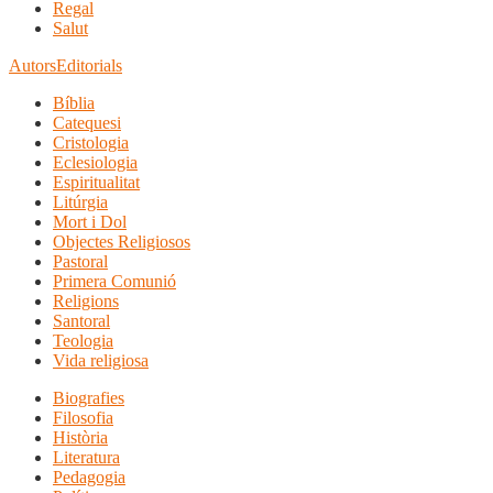
Regal
Salut
Autors
Editorials
Bíblia
Catequesi
Cristologia
Eclesiologia
Espiritualitat
Litúrgia
Mort i Dol
Objectes Religiosos
Pastoral
Primera Comunió
Religions
Santoral
Teologia
Vida religiosa
Biografies
Filosofia
Història
Literatura
Pedagogia