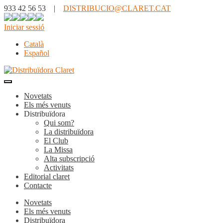
933 42 56 53 |
DISTRIBUCIO@CLARET.CAT
Iniciar sessió
Català
Español
Novetats
Els més venuts
Distribuïdora
Qui som?
La distribuïdora
El Club
La Missa
Alta subscripció
Activitats
Editorial claret
Contacte
Novetats
Els més venuts
Distribuïdora