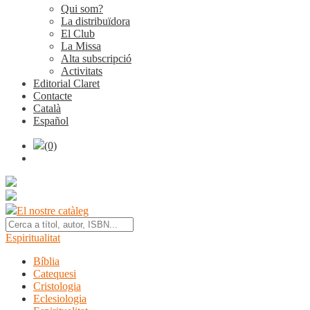
Qui som?
La distribuïdora
El Club
La Missa
Alta subscripció
Activitats
Editorial Claret
Contacte
Català
Español
(0)
El nostre catàleg
Espiritualitat
Bíblia
Catequesi
Cristologia
Eclesiologia