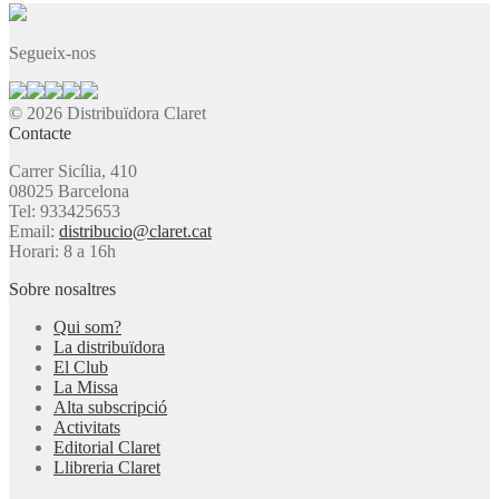
Segueix-nos
© 2026 Distribuïdora Claret
Contacte
Carrer Sicília, 410
08025 Barcelona
Tel: 933425653
Email:
distribucio@claret.cat
Horari: 8 a 16h
Sobre nosaltres
Qui som?
La distribuïdora
El Club
La Missa
Alta subscripció
Activitats
Editorial Claret
Llibreria Claret