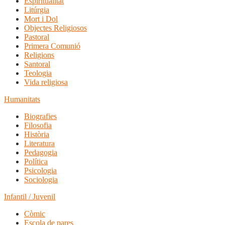
Espiritualitat
Litúrgia
Mort i Dol
Objectes Religiosos
Pastoral
Primera Comunió
Religions
Santoral
Teologia
Vida religiosa
Humanitats
Biografies
Filosofia
Història
Literatura
Pedagogia
Política
Psicologia
Sociologia
Infantil / Juvenil
Còmic
Escola de pares