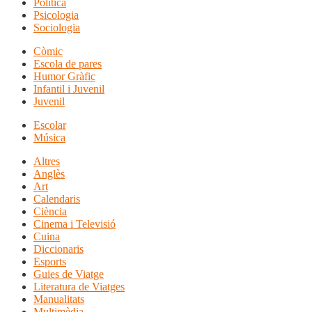
Política
Psicologia
Sociologia
Còmic
Escola de pares
Humor Gràfic
Infantil i Juvenil
Juvenil
Escolar
Música
Altres
Anglès
Art
Calendaris
Ciència
Cinema i Televisió
Cuina
Diccionaris
Esports
Guies de Viatge
Literatura de Viatges
Manualitats
Multimèdia