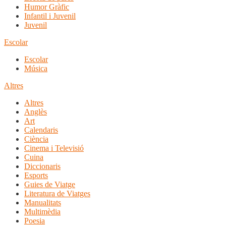
Humor Gràfic
Infantil i Juvenil
Juvenil
Escolar
Escolar
Música
Altres
Altres
Anglès
Art
Calendaris
Ciència
Cinema i Televisió
Cuina
Diccionaris
Esports
Guies de Viatge
Literatura de Viatges
Manualitats
Multimèdia
Poesia