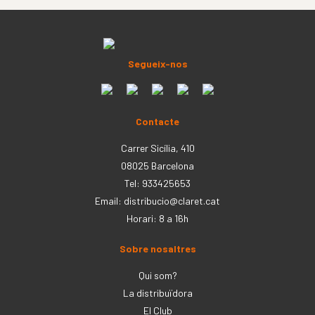
Segueix-nos
Contacte
Carrer Sicília, 410
08025 Barcelona
Tel: 933425653
Email:
distribucio@claret.cat
Horari: 8 a 16h
Sobre nosaltres
Qui som?
La distribuïdora
El Club