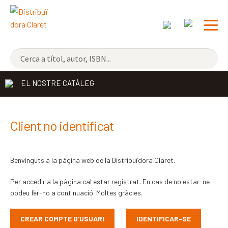
NOVETATS
EL NOSTRE CATÀLEG
ELS MÉS VENUTS
DISTRIBUÏDORA
Exp
Client no identificat
el
EDITORIAL CLARET
me
Benvinguts a la pàgina web de la Distribuïdora Claret.
CONTACTE
sec
Per accedir a la pàgina cal estar registrat. En cas de no estar-ne
CATALÀ
podeu fer-ho a continuació. Moltes gràcies.
ESPAÑOL
CREAR COMPTE D'USUARI
IDENTIFICAR-SE