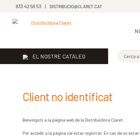
933 42 56 53 |
DISTRIBUCIO@CLARET.CAT
N
EL NOSTRE CATÀLEG
Client no identificat
Benvinguts a la pàgina web de la Distribuïdora Claret.
Per accedir a la pàgina cal estar registrat. En cas de no estar