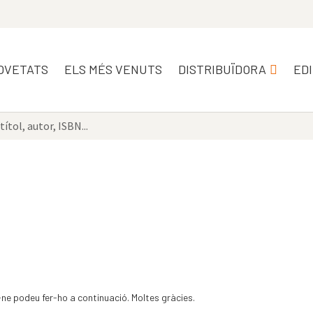
OVETATS
ELS MÉS VENUTS
DISTRIBUÏDORA
ED
-ne podeu fer-ho a continuació. Moltes gràcies.