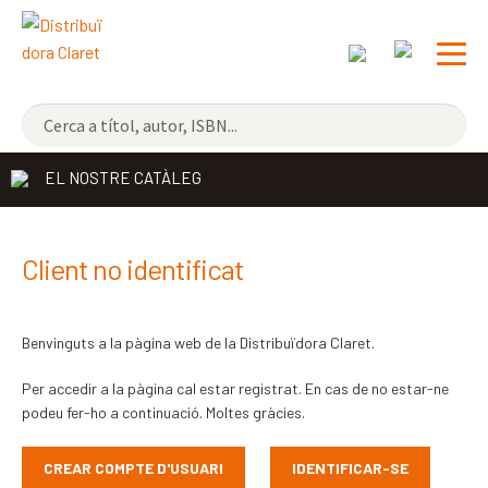
NOVETATS
EL NOSTRE CATÀLEG
ELS MÉS VENUTS
DISTRIBUÏDORA
Exp
Client no identificat
el
EDITORIAL CLARET
me
Benvinguts a la pàgina web de la Distribuïdora Claret.
CONTACTE
sec
Per accedir a la pàgina cal estar registrat. En cas de no estar-ne
CATALÀ
podeu fer-ho a continuació. Moltes gràcies.
ESPAÑOL
CREAR COMPTE D'USUARI
IDENTIFICAR-SE