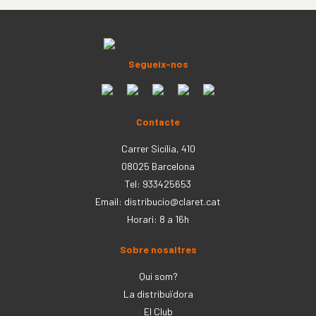
Segueix-nos
Contacte
Carrer Sicília, 410
08025 Barcelona
Tel: 933425653
Email:
distribucio@claret.cat
Horari: 8 a 16h
Sobre nosaltres
Qui som?
La distribuïdora
El Club