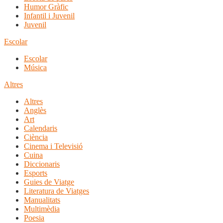
Humor Gràfic
Infantil i Juvenil
Juvenil
Escolar
Escolar
Música
Altres
Altres
Anglès
Art
Calendaris
Ciència
Cinema i Televisió
Cuina
Diccionaris
Esports
Guies de Viatge
Literatura de Viatges
Manualitats
Multimèdia
Poesia