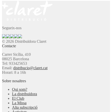
Segueix-nos
© 2026 Distribuïdora Claret
Contacte
Carrer Sicília, 410
08025 Barcelona
Tel: 933425653
Email:
distribucio@claret.cat
Horari: 8 a 16h
Sobre nosaltres
Qui som?
La distribuïdora
El Club
La Missa
Alta subscripció
Activitats