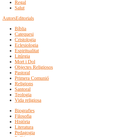
Regal
Salut
Autors
Editorials
Bíblia
Catequesi
Cristologia
Eclesiologia
Espiritualitat
Litúrgia
Mort i Dol
Objectes Religiosos
Pastoral
Primera Comunió
Religions
Santoral
Teologia
Vida religiosa
Biografies
Filosofia
Història
Literatura
Pedagogia