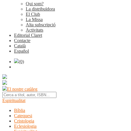
Qui som?
La distribuïdora
El Club
La Missa
Alta subscripció
Activitats
Editorial Claret
Contacte
Català
Español
(0)
El nostre catàleg
Espiritualitat
Bíblia
Catequesi
Cristologia
Eclesiologia