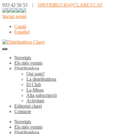
933 42 56 53 |
DISTRIBUCIO@CLARET.CAT
Iniciar sessió
Català
Español
Novetats
Els més venuts
Distribuïdora
Qui som?
La distribuïdora
El Club
La Missa
Alta subscripció
Activitats
Editorial claret
Contacte
Novetats
Els més venuts
Distribuïdora