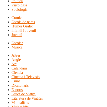
Política
Psicologia
Sociologia
Còmic
Escola de pares
Humor Gràfic
Infantil i Juvenil
Juvenil
Escolar
Música
Altres
Anglès
Art
Calendaris
Ciència
Cinema i Televisió
Cuina
Diccionaris
Esports
Guies de Viatge
Literatura de Viatges
Manualitats
Multimèdia