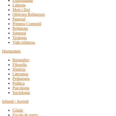
Espiritualitat
Litúrgia
Mort i Dol
Objectes Religiosos
Pastoral
Primera Comunió
Religions
Santoral
Teologia
Vida religiosa
Humanitats
Biografies
Filosofia
Història
Literatura
Pedagogia
Política
Psicologia
Sociologia
Infantil / Juvenil
Còmic
Escola de pares