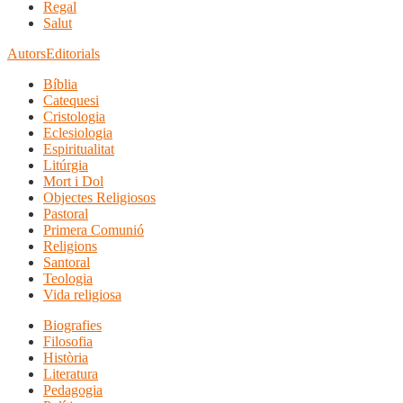
Regal
Salut
Autors
Editorials
Bíblia
Catequesi
Cristologia
Eclesiologia
Espiritualitat
Litúrgia
Mort i Dol
Objectes Religiosos
Pastoral
Primera Comunió
Religions
Santoral
Teologia
Vida religiosa
Biografies
Filosofia
Història
Literatura
Pedagogia