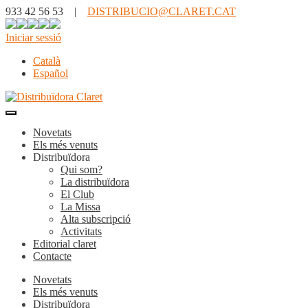
933 42 56 53 |
DISTRIBUCIO@CLARET.CAT
Iniciar sessió
Català
Español
Novetats
Els més venuts
Distribuïdora
Qui som?
La distribuïdora
El Club
La Missa
Alta subscripció
Activitats
Editorial claret
Contacte
Novetats
Els més venuts
Distribuïdora