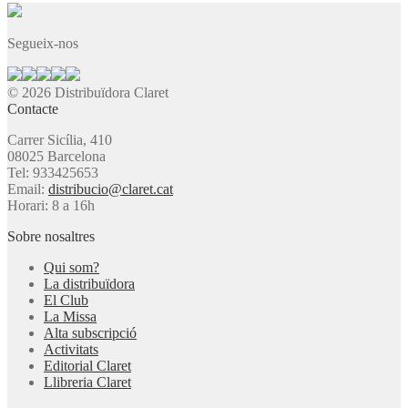
Segueix-nos
© 2026 Distribuïdora Claret
Contacte
Carrer Sicília, 410
08025 Barcelona
Tel: 933425653
Email:
distribucio@claret.cat
Horari: 8 a 16h
Sobre nosaltres
Qui som?
La distribuïdora
El Club
La Missa
Alta subscripció
Activitats
Editorial Claret
Llibreria Claret