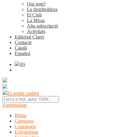
Qui som?
La distribuïdora
El Club
La Missa
Alta subscripció
Activitats
Editorial Claret
Contacte
Català
Español
(0)
El nostre catàleg
Espiritualitat
Bíblia
Catequesi
Cristologia
Eclesiologia