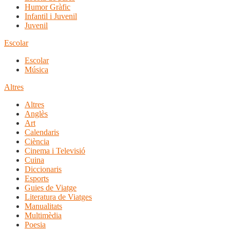
Humor Gràfic
Infantil i Juvenil
Juvenil
Escolar
Escolar
Música
Altres
Altres
Anglès
Art
Calendaris
Ciència
Cinema i Televisió
Cuina
Diccionaris
Esports
Guies de Viatge
Literatura de Viatges
Manualitats
Multimèdia
Poesia