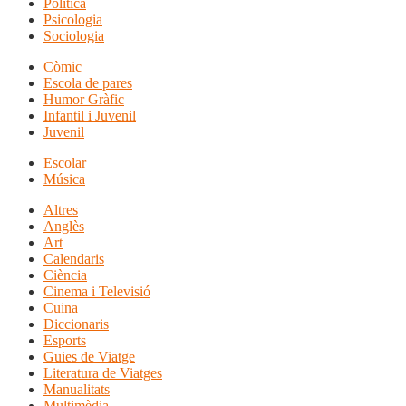
Política
Psicologia
Sociologia
Còmic
Escola de pares
Humor Gràfic
Infantil i Juvenil
Juvenil
Escolar
Música
Altres
Anglès
Art
Calendaris
Ciència
Cinema i Televisió
Cuina
Diccionaris
Esports
Guies de Viatge
Literatura de Viatges
Manualitats
Multimèdia