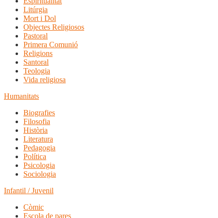
Espiritualitat
Litúrgia
Mort i Dol
Objectes Religiosos
Pastoral
Primera Comunió
Religions
Santoral
Teologia
Vida religiosa
Humanitats
Biografies
Filosofia
Història
Literatura
Pedagogia
Política
Psicologia
Sociologia
Infantil / Juvenil
Còmic
Escola de pares