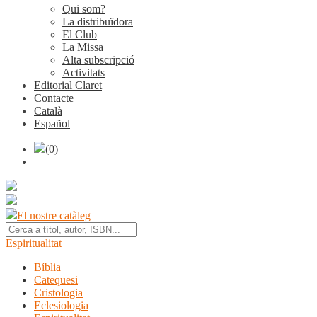
Qui som?
La distribuïdora
El Club
La Missa
Alta subscripció
Activitats
Editorial Claret
Contacte
Català
Español
(0)
El nostre catàleg
Espiritualitat
Bíblia
Catequesi
Cristologia
Eclesiologia