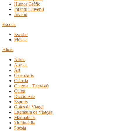
Humor Gràfic
Infantil i Juvenil
Juvenil
Escolar
Escolar
Música
Altres
Altres
Anglès
Art
Calendaris
Ciència
Cinema i Televisió
Cuina
Diccionaris
Esports
Guies de Viatge
Literatura de Viatges
Manualitats
Multimèdia
Poesia