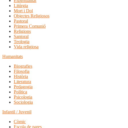
Espiritualitat
Litúrgia
Mort i Dol
Objectes Religiosos
Pastoral
Primera Comunió
Religions
Santoral
Teologia
Vida religiosa
Humanitats
Biografies
Filosofia
Història
Literatura
Pedagogia
Política
Psicologia
Sociologia
Infantil / Juvenil
Còmic
Escola de pares