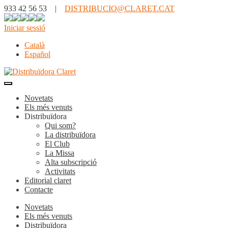
933 42 56 53 |
DISTRIBUCIO@CLARET.CAT
Iniciar sessió
Català
Español
Novetats
Els més venuts
Distribuïdora
Qui som?
La distribuïdora
El Club
La Missa
Alta subscripció
Activitats
Editorial claret
Contacte
Novetats
Els més venuts
Distribuïdora