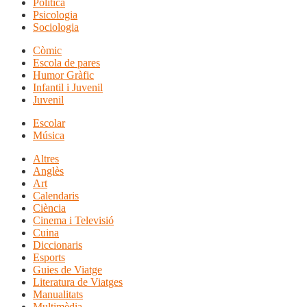
Política
Psicologia
Sociologia
Còmic
Escola de pares
Humor Gràfic
Infantil i Juvenil
Juvenil
Escolar
Música
Altres
Anglès
Art
Calendaris
Ciència
Cinema i Televisió
Cuina
Diccionaris
Esports
Guies de Viatge
Literatura de Viatges
Manualitats
Multimèdia