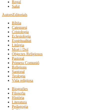
Regal
Salut
Autors
Editorials
Bíblia
Catequesi
Cristologia
Eclesiologia
Espiritualitat
Litúrgia
Mort i Dol
Objectes Religiosos
Pastoral
Primera Comunió
Religions
Santoral
Teologia
Vida religiosa
Biografies
Filosofia
Història
Literatura
Pedagogia