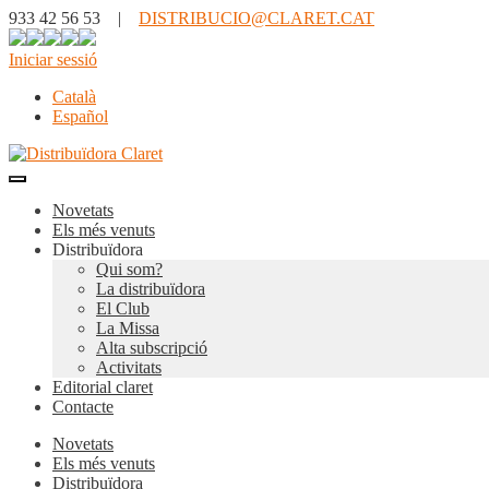
933 42 56 53 |
DISTRIBUCIO@CLARET.CAT
Iniciar sessió
Català
Español
Novetats
Els més venuts
Distribuïdora
Qui som?
La distribuïdora
El Club
La Missa
Alta subscripció
Activitats
Editorial claret
Contacte
Novetats
Els més venuts
Distribuïdora