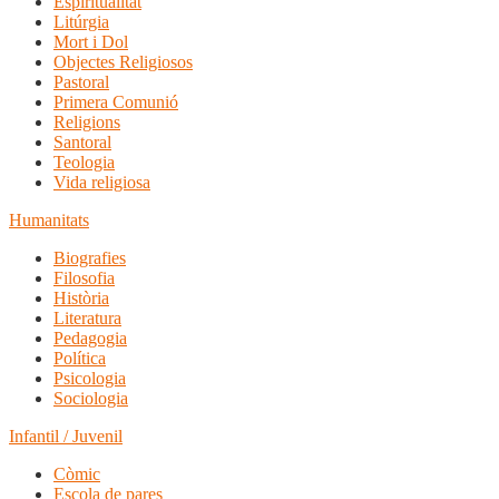
Espiritualitat
Litúrgia
Mort i Dol
Objectes Religiosos
Pastoral
Primera Comunió
Religions
Santoral
Teologia
Vida religiosa
Humanitats
Biografies
Filosofia
Història
Literatura
Pedagogia
Política
Psicologia
Sociologia
Infantil / Juvenil
Còmic
Escola de pares