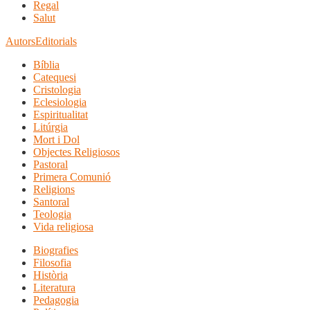
Regal
Salut
Autors
Editorials
Bíblia
Catequesi
Cristologia
Eclesiologia
Espiritualitat
Litúrgia
Mort i Dol
Objectes Religiosos
Pastoral
Primera Comunió
Religions
Santoral
Teologia
Vida religiosa
Biografies
Filosofia
Història
Literatura
Pedagogia