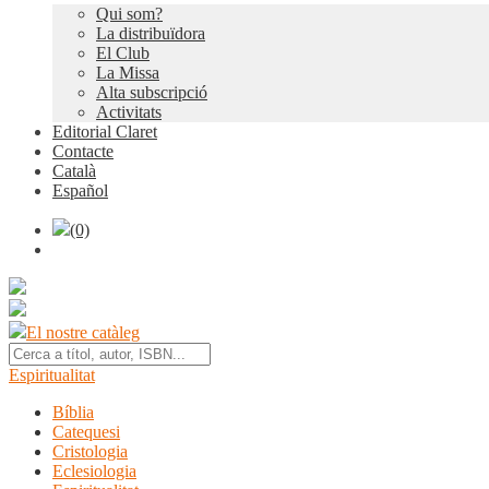
Qui som?
La distribuïdora
El Club
La Missa
Alta subscripció
Activitats
Editorial Claret
Contacte
Català
Español
(0)
El nostre catàleg
Espiritualitat
Bíblia
Catequesi
Cristologia
Eclesiologia