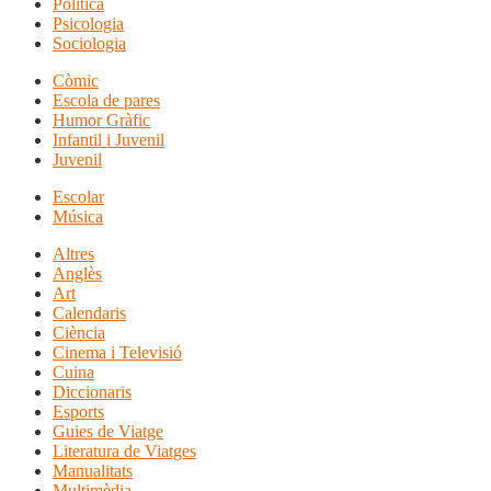
Política
Psicologia
Sociologia
Còmic
Escola de pares
Humor Gràfic
Infantil i Juvenil
Juvenil
Escolar
Música
Altres
Anglès
Art
Calendaris
Ciència
Cinema i Televisió
Cuina
Diccionaris
Esports
Guies de Viatge
Literatura de Viatges
Manualitats
Multimèdia