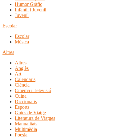
Humor Gràfic
Infantil i Juvenil
Juvenil
Escolar
Escolar
Música
Altres
Altres
Anglès
Art
Calendaris
Ciència
Cinema i Televisió
Cuina
Diccionaris
Esports
Guies de Viatge
Literatura de Viatges
Manualitats
Multimèdia
Poesia