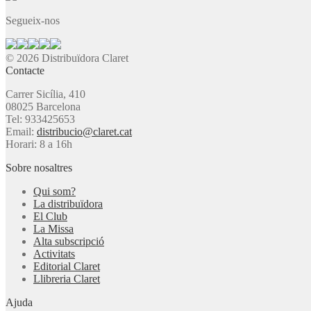
Segueix-nos
© 2026 Distribuïdora Claret
Contacte
Carrer Sicília, 410
08025 Barcelona
Tel: 933425653
Email:
distribucio@claret.cat
Horari: 8 a 16h
Sobre nosaltres
Qui som?
La distribuïdora
El Club
La Missa
Alta subscripció
Activitats
Editorial Claret
Llibreria Claret
Ajuda