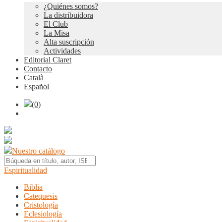
¿Quiénes somos?
La distribuidora
El Club
La Misa
Alta suscripción
Actividades
Editorial Claret
Contacto
Català
Español
(0)
Nuestro catálogo
Espiritualidad
Biblia
Catequesis
Cristología
Eclesiología