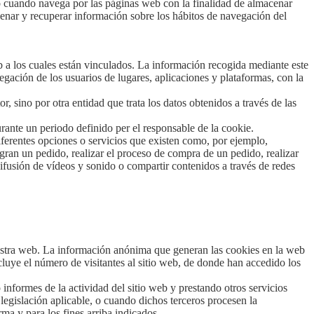
o cuando navega por las páginas web con la finalidad de almacenar
cenar y recuperar información sobre los hábitos de navegación del
b a los cuales están vinculados. La información recogida mediante este
vegación de los usuarios de lugares, aplicaciones y plataformas, con la
, sino por otra entidad que trata los datos obtenidos a través de las
rante un periodo definido per el responsable de la cookie.
diferentes opciones o servicios que existen como, por ejemplo,
tegran un pedido, realizar el proceso de compra de un pedido, realizar
difusión de vídeos y sonido o compartir contenidos a través de redes
uestra web. La información anónima que generan las cookies en la web
ncluye el número de visitantes al sitio web, de donde han accedido los
informes de la actividad del sitio web y prestando otros servicios
 legislación aplicable, o cuando dichos terceros procesen la
ma y para los fines arriba indicados.