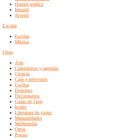
Humor gráfico
Infantil
Juvenil
Escolar
Escolar
Música
Otras
Arte
Calendarios y agendas
Ciencia
Cine y televisión
Cocina
Deportes
Diccionarios
Guías de viaje
Inglés
Literatura de viajes
Manualidades
Multimedia
Otros
Poesia