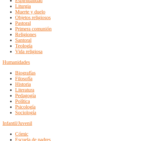
Espiritualidad
Liturgia
Muerte y duelo
Objetos religiosos
Pastoral
Primera comunión
Religiones
Santoral
Teología
Vida religiosa
Humanidades
Biografías
Filosofía
Historia
Literatura
Pedagogía
Política
Psicología
Sociología
Infantil/Juvenil
Cómic
Escuela de padres