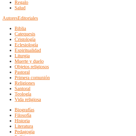
Regalo
Salud
Autores
Editoriales
Biblia
Catequesis
Cristología
Eclesiología
Espiritualidad
Liturgia
Muerte y duelo
Objetos religiosos
Pastoral
Primera comunión
Religiones
Santoral
Teología
Vida religiosa
Biografías
Filosofía
Historia
Literatura
Pedagogía