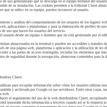
o de uso generalizado que se descarga en el equipo terminal del usuari
sable de su instalación. Las cookies permiten a la Editorial Claret alma
n que se utilice en su equipo, pueden reconocer al usuario.
imiento y análisis del comportamiento de los usuarios de los lugares we
 web, aplicaciones o plataformas y para la elaboración de perfiles de na
s de uso que hacen los usuarios del servicio.
el usuario desde un equipo o dominio que no está gestionado per el editor
ntinúan almacenados en la terminal y pueden ser accesibles y tratados du
avés de una página web, plataforma o aplicación y la utilización de les 
 acceder a las partes de acceso restringido, recordar los elementos que in
mentos de seguridad durante la navegación, almacenar contenidos para la 
buidora Claret:
utilizan para recopilar información sobre cómo los usuarios utilizan n
ansmitida y archivada por Google en sus servidores. Entre otras cosas, i
la web.
acer el seguimiento del uso de la web distribuidora Claret, recopilando 
drá transmitir dicha información a terceros cuando así se lo requiera la
et, el usuario consiente el tratamiento de sus datos por Google en la for