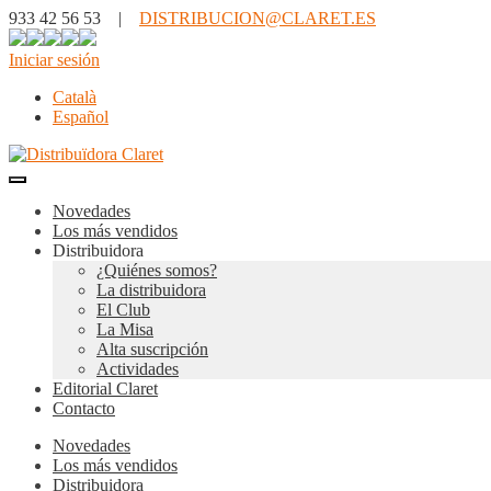
933 42 56 53 |
DISTRIBUCION@CLARET.ES
Iniciar sesión
Català
Español
Novedades
Los más vendidos
Distribuidora
¿Quiénes somos?
La distribuidora
El Club
La Misa
Alta suscripción
Actividades
Editorial Claret
Contacto
Novedades
Los más vendidos
Distribuidora