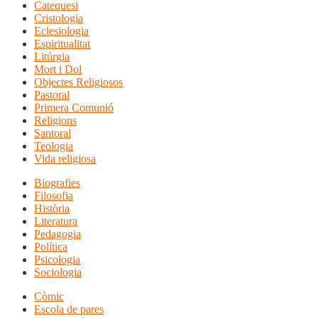
Catequesi
Cristologia
Eclesiologia
Espiritualitat
Litúrgia
Mort i Dol
Objectes Religiosos
Pastoral
Primera Comunió
Religions
Santoral
Teologia
Vida religiosa
Biografies
Filosofia
Història
Literatura
Pedagogia
Política
Psicologia
Sociologia
Còmic
Escola de pares