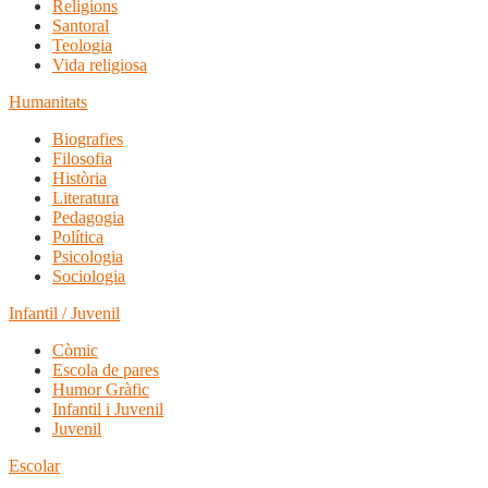
Religions
Santoral
Teologia
Vida religiosa
Humanitats
Biografies
Filosofia
Història
Literatura
Pedagogia
Política
Psicologia
Sociologia
Infantil / Juvenil
Còmic
Escola de pares
Humor Gràfic
Infantil i Juvenil
Juvenil
Escolar