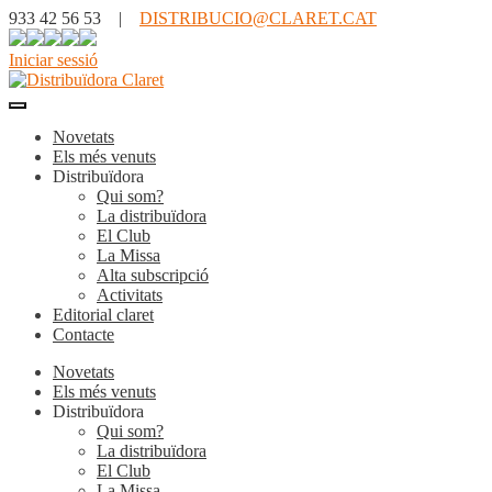
933 42 56 53 |
DISTRIBUCIO@CLARET.CAT
Iniciar sessió
Novetats
Els més venuts
Distribuïdora
Qui som?
La distribuïdora
El Club
La Missa
Alta subscripció
Activitats
Editorial claret
Contacte
Novetats
Els més venuts
Distribuïdora
Qui som?
La distribuïdora
El Club
La Missa