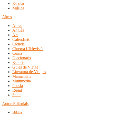
Escolar
Música
Altres
Altres
Anglès
Art
Calendaris
Ciència
Cinema i Televisió
Cuina
Diccionaris
Esports
Guies de Viatge
Literatura de Viatges
Manualitats
Multimèdia
Poesia
Regal
Salut
Autors
Editorials
Bíblia