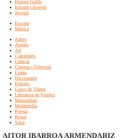
Humor Gràfic
Infantil i Juvenil
Juvenil
Escolar
Música
Altres
Anglès
Art
Calendaris
Ciència
Cinema i Televisió
Cuina
Diccionaris
Esports
Guies de Viatge
Literatura de Viatges
Manualitats
Multimèdia
Poesia
Regal
Salut
AITOR IBARROA ARMENDARIZ