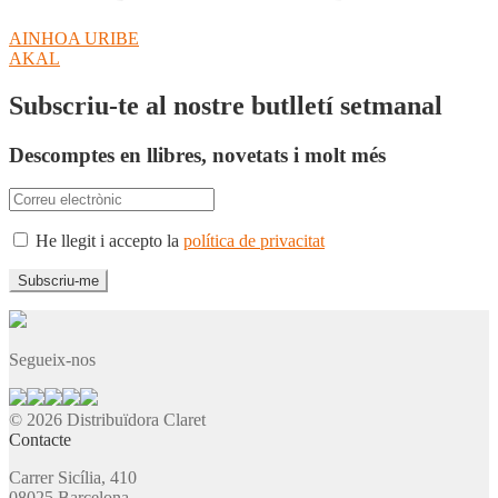
Navegació
Entrada
AINHOA URIBE
anterior:
Pròxima
AKAL
d'entrades
entrada:
Subscriu-te al nostre butlletí setmanal
Descomptes en llibres, novetats i molt més
He llegit i accepto la
política de privacitat
Segueix-nos
© 2026 Distribuïdora Claret
Contacte
Carrer Sicília, 410
08025 Barcelona