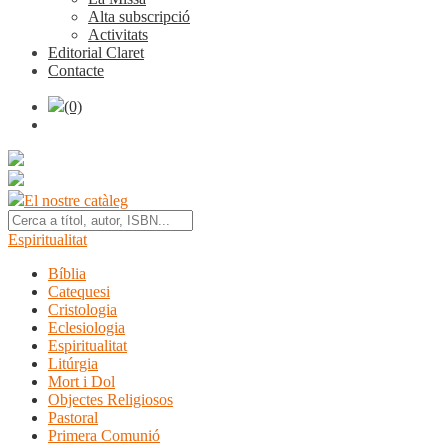
Alta subscripció
Activitats
Editorial Claret
Contacte
(0)
El nostre catàleg
Espiritualitat
Bíblia
Catequesi
Cristologia
Eclesiologia
Espiritualitat
Litúrgia
Mort i Dol
Objectes Religiosos
Pastoral
Primera Comunió