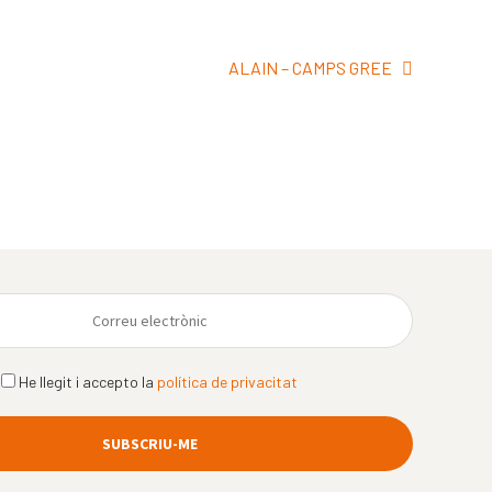
Pròxima
ALAIN – CAMPS GREE
entrada:
He llegit i accepto la
política de privacitat