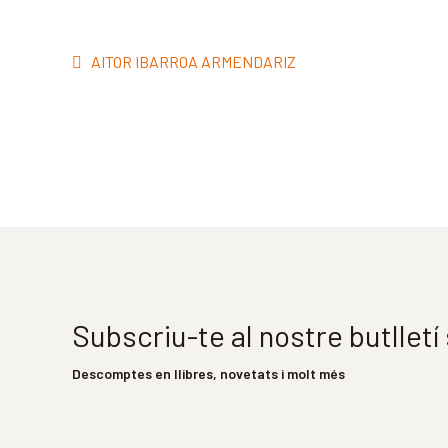
Navegació
Entrada
AITOR IBARROA ARMENDARIZ
d'entrades
anterior:
Subscriu-te al nostre butllet
Descomptes en llibres, novetats i molt més