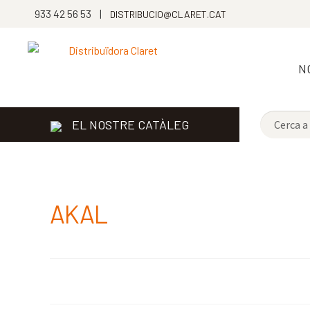
933 42 56 53 |
DISTRIBUCIO@CLARET.CAT
N
EL NOSTRE CATÀLEG
AKAL