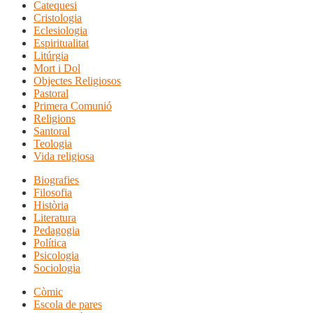
Catequesi
Cristologia
Eclesiologia
Espiritualitat
Litúrgia
Mort i Dol
Objectes Religiosos
Pastoral
Primera Comunió
Religions
Santoral
Teologia
Vida religiosa
Biografies
Filosofia
Història
Literatura
Pedagogia
Política
Psicologia
Sociologia
Còmic
Escola de pares