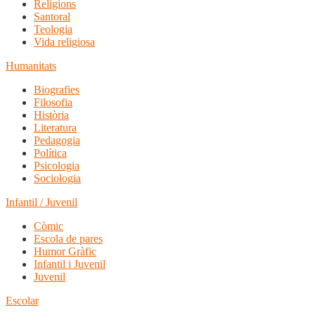
Religions
Santoral
Teologia
Vida religiosa
Humanitats
Biografies
Filosofia
Història
Literatura
Pedagogia
Política
Psicologia
Sociologia
Infantil / Juvenil
Còmic
Escola de pares
Humor Gràfic
Infantil i Juvenil
Juvenil
Escolar