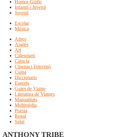
Humor Gràfic
Infantil i Juvenil
Juvenil
Escolar
Música
Altres
Anglès
Art
Calendaris
Ciència
Cinema i Televisió
Cuina
Diccionaris
Esports
Guies de Viatge
Literatura de Viatges
Manualitats
Multimèdia
Poesia
Regal
Salut
ANTHONY TRIBE