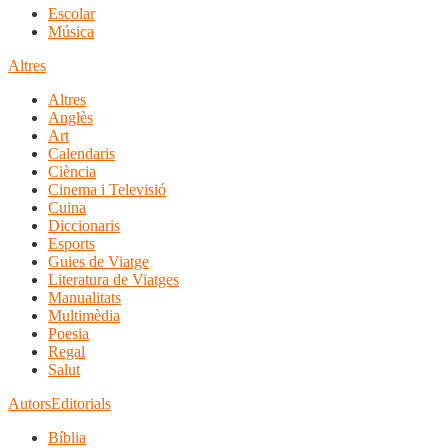
Escolar
Música
Altres
Altres
Anglès
Art
Calendaris
Ciència
Cinema i Televisió
Cuina
Diccionaris
Esports
Guies de Viatge
Literatura de Viatges
Manualitats
Multimèdia
Poesia
Regal
Salut
Autors
Editorials
Bíblia