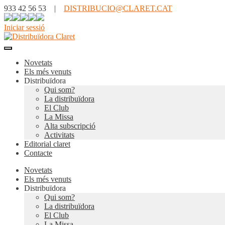
933 42 56 53 |
DISTRIBUCIO@CLARET.CAT
Iniciar sessió
Novetats
Els més venuts
Distribuïdora
Qui som?
La distribuïdora
El Club
La Missa
Alta subscripció
Activitats
Editorial claret
Contacte
Novetats
Els més venuts
Distribuïdora
Qui som?
La distribuïdora
El Club
La Missa