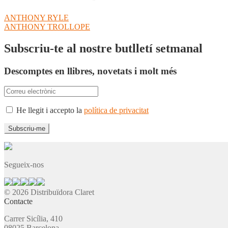
Navegació
Entrada
ANTHONY RYLE
anterior:
Pròxima
ANTHONY TROLLOPE
d'entrades
entrada:
Subscriu-te al nostre butlletí setmanal
Descomptes en llibres, novetats i molt més
He llegit i accepto la
política de privacitat
Segueix-nos
© 2026 Distribuïdora Claret
Contacte
Carrer Sicília, 410
08025 Barcelona