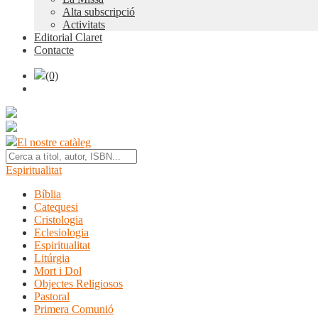
Alta subscripció
Activitats
Editorial Claret
Contacte
(0)
El nostre catàleg
Espiritualitat
Bíblia
Catequesi
Cristologia
Eclesiologia
Espiritualitat
Litúrgia
Mort i Dol
Objectes Religiosos
Pastoral
Primera Comunió