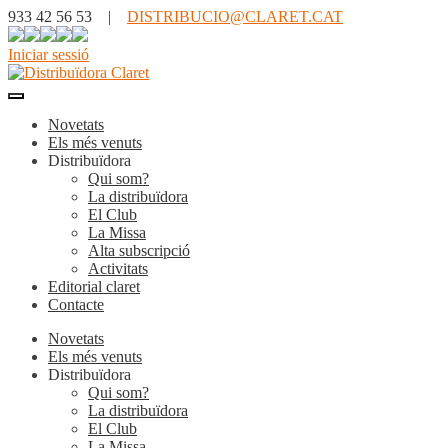
933 42 56 53 |
DISTRIBUCIO@CLARET.CAT
Iniciar sessió
Novetats
Els més venuts
Distribuïdora
Qui som?
La distribuïdora
El Club
La Missa
Alta subscripció
Activitats
Editorial claret
Contacte
Novetats
Els més venuts
Distribuïdora
Qui som?
La distribuïdora
El Club
La Missa