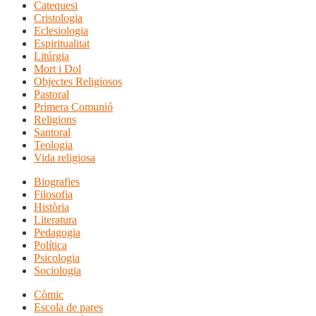
Catequesi
Cristologia
Eclesiologia
Espiritualitat
Litúrgia
Mort i Dol
Objectes Religiosos
Pastoral
Primera Comunió
Religions
Santoral
Teologia
Vida religiosa
Biografies
Filosofia
Història
Literatura
Pedagogia
Política
Psicologia
Sociologia
Còmic
Escola de pares