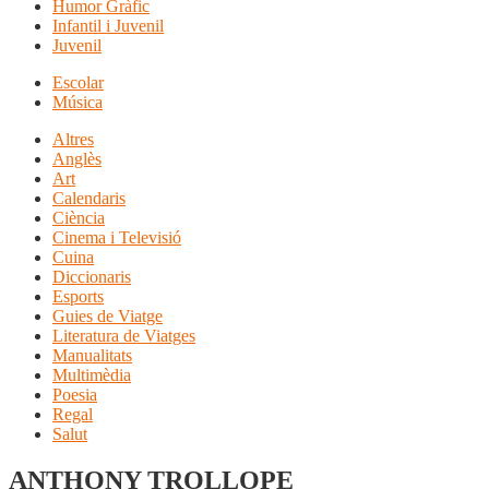
Humor Gràfic
Infantil i Juvenil
Juvenil
Escolar
Música
Altres
Anglès
Art
Calendaris
Ciència
Cinema i Televisió
Cuina
Diccionaris
Esports
Guies de Viatge
Literatura de Viatges
Manualitats
Multimèdia
Poesia
Regal
Salut
ANTHONY TROLLOPE