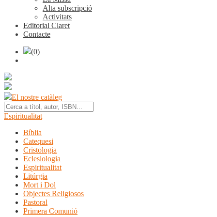
Alta subscripció
Activitats
Editorial Claret
Contacte
(0)
El nostre catàleg
Espiritualitat
Bíblia
Catequesi
Cristologia
Eclesiologia
Espiritualitat
Litúrgia
Mort i Dol
Objectes Religiosos
Pastoral
Primera Comunió