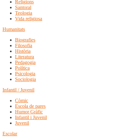
Religions
Santoral
Teologia
Vida religiosa
Humanitats
Biografies
Filosofia
Història
Literatura
Pedagogia
Política
Psicologia
Sociologia
Infantil / Juvenil
Còmic
Escola de pares
Humor Gràfic
Infantil i Juvenil
Juvenil
Escolar