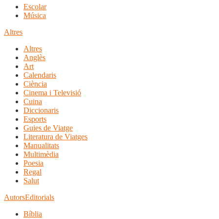
Escolar
Música
Altres
Altres
Anglès
Art
Calendaris
Ciència
Cinema i Televisió
Cuina
Diccionaris
Esports
Guies de Viatge
Literatura de Viatges
Manualitats
Multimèdia
Poesia
Regal
Salut
Autors
Editorials
Bíblia