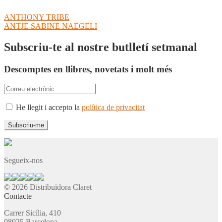
Navegació
Entrada
ANTHONY TRIBE
anterior:
Pròxima
ANTJE SABINE NAEGELI
d'entrades
entrada:
Subscriu-te al nostre butlletí setmanal
Descomptes en llibres, novetats i molt més
He llegit i accepto la
política de privacitat
Segueix-nos
© 2026 Distribuïdora Claret
Contacte
Carrer Sicília, 410
08025 Barcelona