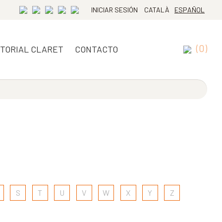
INICIAR SESIÓN
CATALÀ
ESPAÑOL
(0)
ITORIAL CLARET
CONTACTO
S
T
U
V
W
X
Y
Z