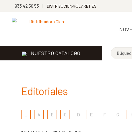
933 42 56 53 |
DISTRIBUCION@CLARET.ES
NOV
NUESTRO CATÁLOGO
Editoriales
_
A
B
C
D
E
F
G