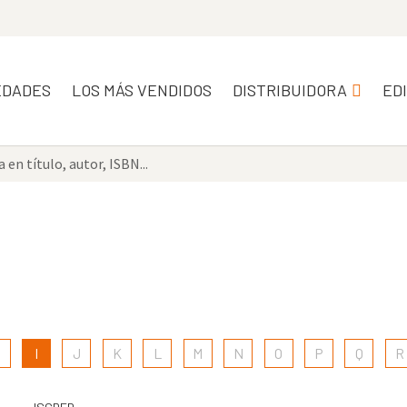
EDADES
LOS MÁS VENDIDOS
DISTRIBUIDORA
ED
H
I
J
K
L
M
N
O
P
Q
R